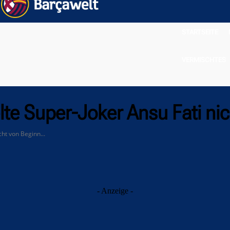
STARTSEITE
VERMISCHTES
elte Super-Joker Ansu Fati ni
cht von Beginn...
- Anzeige -