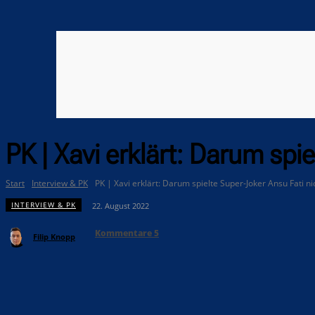
PK | Xavi erklärt: Darum spi
Start
Interview & PK
PK | Xavi erklärt: Darum spielte Super-Joker Ansu Fati ni
INTERVIEW & PK
22. August 2022
Kommentare
5
Filip Knopp