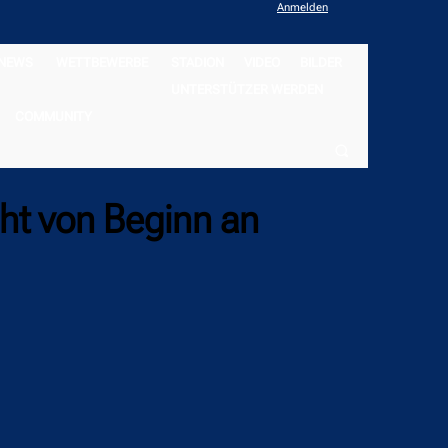
Anmelden
NEWS
WETTBEWERBE
STADION
VIDEO
BILDER
UNTERSTÜTZER WERDEN
COMMUNITY
cht von Beginn an