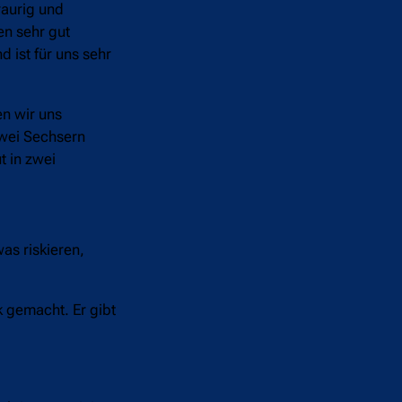
raurig und
en sehr gut
d ist für uns sehr
en wir uns
zwei Sechsern
t in zwei
as riskieren,
k gemacht. Er gibt