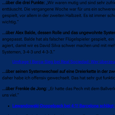
…über die drei Punkte:
„Wir waren mutig und sind sehr zufri
enttäuscht. Die vergangene Woche war für uns ein schwerer
gespielt, vor allem in der zweiten Halbzeit. Es ist immer sc
wichtig.“
…über Alex Balde, dessen Rolle und das ungewohnte Syste
angepasst. Balde hat als falscher Flügelspieler gespielt, e
agiert, damit wir es David Silva schwer machen und mit mehr
Systemen, 3-4-3 und 4-3-3.“
Umfrage | Barça-Sieg bei Real Sociedad: Wer überzeu
…über seinen Systemwechsel auf eine Dreierkette in der zwe
daher habe ich offensiv gewechselt. Das hat sehr gut funktio
…über Frenkie de Jong:
„Er hatte das Pech mit dem Ballverl
uns viel.“
Lewandowski-Doppelpack bei 4:1! Barcelona schlägt