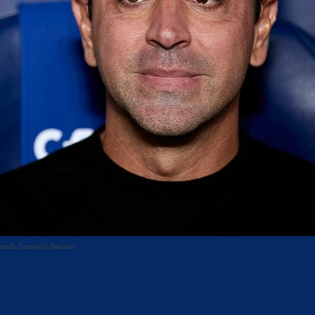
icardo Larreina Amador
acebook
Twitter
WhatsApp