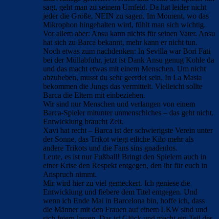
sagt, geht man zu seinem Umfeld. Da hat leider nicht
jeder die Größe, NEIN zu sagen. Im Moment, wo das
Mikrophon hingehalten wird, fühlt man sich wichtig.
Vor allem aber: Ansu kann nichts für seinen Vater. Ansu
hat sich zu Barca bekannt, mehr kann er nicht tun.
Noch etwas zum nachdenken: In Sevilla war Bori Fati
bei der Müllabfuhr, jetzt ist Dank Ansu genug Kohle da
und das macht etwas mit einem Menschen. Um nicht
abzuheben, musst du sehr geerdet sein. In La Masia
bekommen die Jungs das vermittelt. Vielleicht sollte
Barca die Eltern mit einbeziehen.
Wir sind nur Menschen und verlangen von einem
Barca-Spieler mitunter unmenschlches – das geht nicht.
Entwicklung braucht Zeit.
Xavi hat recht – Barca ist der schwierigste Verein unter
der Sonne, das Trikot wiegt etliche Kilo mehr als
andere Trikots und die Fans sins gnadenlos.
Leute, es ist nur Fußball! Bringt den Spielern auch in
einer Krise den Respekt entgegen, den ihr für euch in
Anspruch nimmt.
Mir wird hier zu viel gemeckert. Ich geniese die
Entwicklung und fiebere dem Titel entgegen. Und
wenn ich Ende Mai in Barcelona bin, hoffe ich, dass
die Männer mit den Frauen auf einem LKW sind und
sich feiern lassen. Das ist Glück und macht ein Teil des