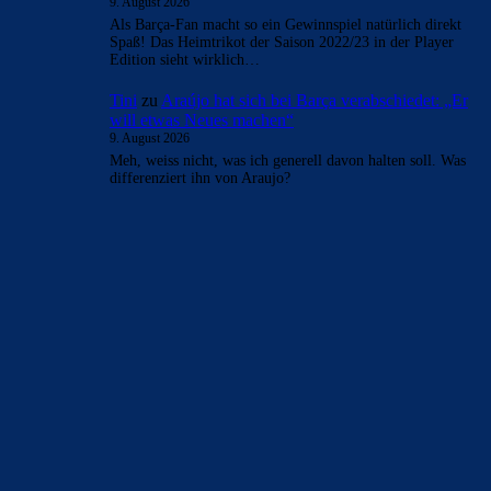
9. August 2026
Als Barça-Fan macht so ein Gewinnspiel natürlich direkt
Spaß! Das Heimtrikot der Saison 2022/23 in der Player
Edition sieht wirklich…
Tini
zu
Araújo hat sich bei Barça verabschiedet: „Er
will etwas Neues machen“
9. August 2026
Meh, weiss nicht, was ich generell davon halten soll. Was
differenziert ihn von Araujo?
BILDERGALERIEN
Barça zurück im Camp Nou: Der große Comeback-Tag in Bildern
22. November 2025
Heim und auswärts: Das sollen die Trikots von Barça für die Saison
2025/26 sein
6. Januar 2025
WEITERE KATEGORIEN
News
4697