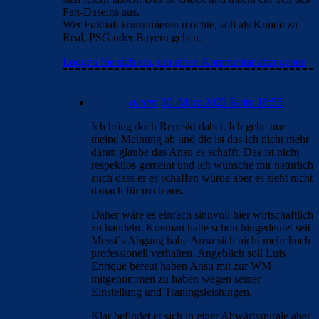
Fan-Daseins aus.
Wer Fußball konsumieren möchte, soll als Kunde zu
Real, PSG oder Bayern gehen.
Loggen Sie sich ein, um einen Kommentar abzugeben
alvaro
30. März 2023 Beim 16:55
Ich bring doch Repeskt dabei. Ich gebe nur
meine Meinung ab und die ist das ich nicht mehr
daran glaube das Ansu es schafft. Das ist nicht
respektlos gemeint und ich wünsche mir natürlich
auch dass er es schaffen würde aber es sieht nicht
danach für mich aus.
Daher wäre es einfach sinnvoll hier wirtschaftlich
zu handeln. Koeman hatte schon hingedeutet seit
Messi´s Abgang habe Ansu sich nicht mehr hoch
professionell verhalten. Angeblich soll Luis
Enrique bereut haben Ansu mit zur WM
mitgenommen zu haben wegen seiner
Einstellung und Traningsleistungen.
Klar befindet er sich in einer Abwärtsspirale aber