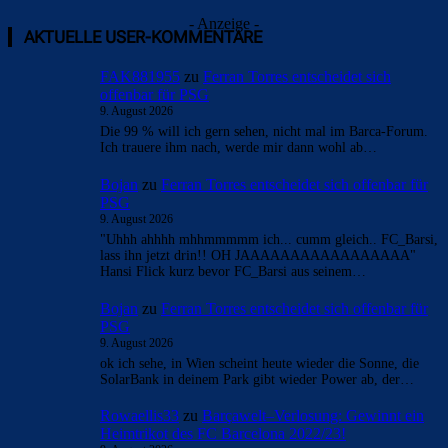
- Anzeige -
AKTUELLE USER-KOMMENTARE
FAK881955
zu
Ferran Torres entscheidet sich
offenbar für PSG
9. August 2026
Die 99 % will ich gern sehen, nicht mal im Barca-Forum.
Ich trauere ihm nach, werde mir dann wohl ab…
Bojan
zu
Ferran Torres entscheidet sich offenbar für
PSG
9. August 2026
"Uhhh ahhhh mhhmmmmm ich... cumm gleich.. FC_Barsi,
lass ihn jetzt drin!! OH JAAAAAAAAAAAAAAAAA"
Hansi Flick kurz bevor FC_Barsi aus seinem…
Bojan
zu
Ferran Torres entscheidet sich offenbar für
PSG
9. August 2026
ok ich sehe, in Wien scheint heute wieder die Sonne, die
SolarBank in deinem Park gibt wieder Power ab, der…
Rowaellis33
zu
Barçawelt–Verlosung: Gewinnt ein
Heimtrikot des FC Barcelona 2022/23!