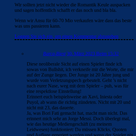
Wir sollten jetzt nicht wieder die Romantik Keule auspacken
und sagen hoffentlich schafft er das noch und bla bla.
Wenn wir Ansu für 60-70 Mio verkaufen wäre dass das beste
was uns passieren kann.
Loggen Sie sich ein, um einen Kommentar abzugeben
Barca-Biest
30. März 2023 Beim 15:32
Diese neoliberale Sicht auf einen Spieler finde ich
sowas von Bullshit, ich verkneife mir die Worte, die mir
auf der Zunge liegen. Der Junge ist 20 Jahre jung und
wurde vom Verletzungspech gebeutelt. Geht ’s nicht
nach eurer Nase, weg mit dem Spieler – puh, was für
eine respektlose Einstellung!
Erinnert euch beispielsweise an Xavi, Iniesta oder
Puyol, ab wann die richtig zündeten. Nicht mit 20 und
nicht mit 23, das dauerte.
Ja, was Bori Fati gemacht hat, macht man nicht. Das
erinnert mich sehr an Jorge Messi. Doch überlegt mal,
wie das heutige Mediengeschäft (zu meinem
Leidwesen) funktioniert: Da müssen Klicks, Quoten
und Auflage generiert werden und wenn der Spieler nix