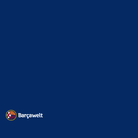
xTop News
4124
La Liga
3264
Champions League
1112
Interview & PK
888
Sonstiges
675
Kader
626
Transfermarkt
605
Impressum
Datenschutz
Kontakt