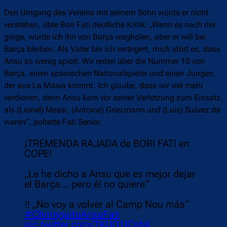
Den Umgang des Vereins mit seinem Sohn würde er nicht
verstehen, übte Bori Fati deutliche Kritik: „Wenn es nach mir
ginge, würde ich ihn von Barça wegholen, aber er will bei
Barça bleiben. Als Vater bin ich verärgert, mich stört es, dass
Ansu so wenig spielt. Wir reden über die Nummer 10 von
Barça, einen spanischen Nationalspieler und einen Jungen,
der aus La Masia kommt. Ich glaube, dass wir viel mehr
verdienen, denn Ansu kam vor seiner Verletzung zum Einsatz,
als (Lionel) Messi, (Antoine) Griezmann und (Luis) Suárez da
waren“, polterte Fati Senior.
¡TREMENDA RAJADA de BORI FATI en
COPE!
„Le he dicho a Ansu que es mejor dejar
el Barça… pero él no quiere“
‼ „No voy a volver al Camp Nou más“
#ChiringuitoAnsuFati
pic.twitter.com/TKUO1lCsbK