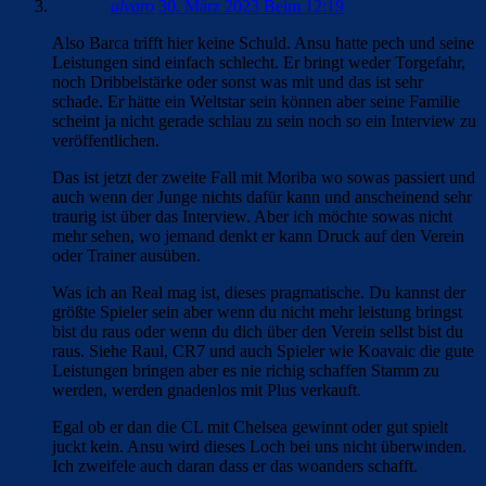
alvaro
30. März 2023 Beim 12:19
Also Barca trifft hier keine Schuld. Ansu hatte pech und seine
Leistungen sind einfach schlecht. Er bringt weder Torgefahr,
noch Dribbelstärke oder sonst was mit und das ist sehr
schade. Er hätte ein Weltstar sein können aber seine Familie
scheint ja nicht gerade schlau zu sein noch so ein Interview zu
veröffentlichen.
Das ist jetzt der zweite Fall mit Moriba wo sowas passiert und
auch wenn der Junge nichts dafür kann und anscheinend sehr
traurig ist über das Interview. Aber ich möchte sowas nicht
mehr sehen, wo jemand denkt er kann Druck auf den Verein
oder Trainer ausüben.
Was ich an Real mag ist, dieses pragmatische. Du kannst der
größte Spieler sein aber wenn du nicht mehr leistung bringst
bist du raus oder wenn du dich über den Verein sellst bist du
raus. Siehe Raul, CR7 und auch Spieler wie Koavaic die gute
Leistungen bringen aber es nie richig schaffen Stamm zu
werden, werden gnadenlos mit Plus verkauft.
Egal ob er dan die CL mit Chelsea gewinnt oder gut spielt
juckt kein. Ansu wird dieses Loch bei uns nicht überwinden.
Ich zweifele auch daran dass er das woanders schafft.