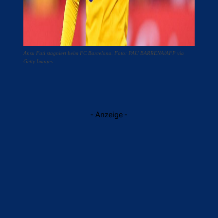
Ansu Fati stagniert beim FC Barcelona. Foto: PAU BARRENA/AFP via
Getty Images
- Anzeige -