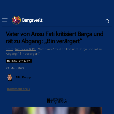
Vater von Ansu Fati kritisiert Barça und
rät zu Abgang: „Bin verärgert“
Start
Interview & PK
Vater von Ansu Fati kritisiert Barça und rät zu
Abgang: "Bin verärgert"
INTERVIEW & PK
29. März 2023
Filip Knopp
Kommentare
7
- Anzeige -