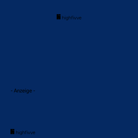
acebook
Twitter
WhatsApp
- Anzeige -