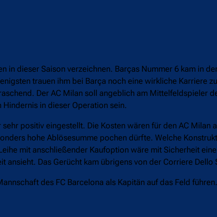
uten in dieser Saison verzeichnen. Barças Nummer 6 kam in d
wenigsten trauen ihm bei Barça noch eine wirkliche Karriere 
schend. Der AC Milan soll angeblich am Mittelfeldspieler d
n Hindernis in dieser Operation sein.
ehr positiv eingestellt. Die Kosten wären für den AC Milan 
sonders hohe Ablösesumme pochen dürfte. Welche Konstrukti
ne Leihe mit anschließender Kaufoption wäre mit Sicherheit ei
 ansieht. Das Gerücht kam übrigens von der Corriere Dello 
 Mannschaft des FC Barcelona als Kapitän auf das Feld führen