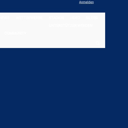
Anmelden
NEWS
WETTBEWERBE
STADION
VIDEO
BILDER
UNTERSTÜTZER WERDEN
COMMUNITY