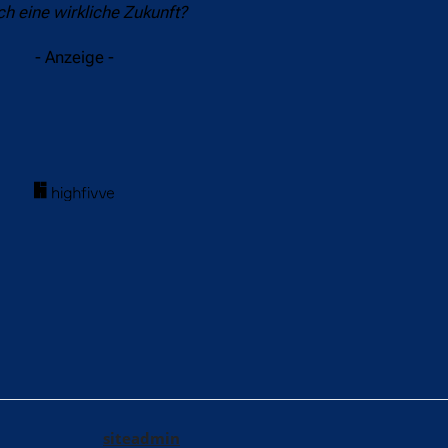
ch eine wirkliche Zukunft?
- Anzeige -
acebook
Twitter
WhatsApp
siteadmin