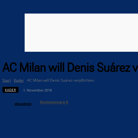
AC Milan will Denis Suárez v
Start
Kader
AC Milan will Denis Suárez verpflichten
KADER
1. November 2018
Kommentare
0
siteadmin