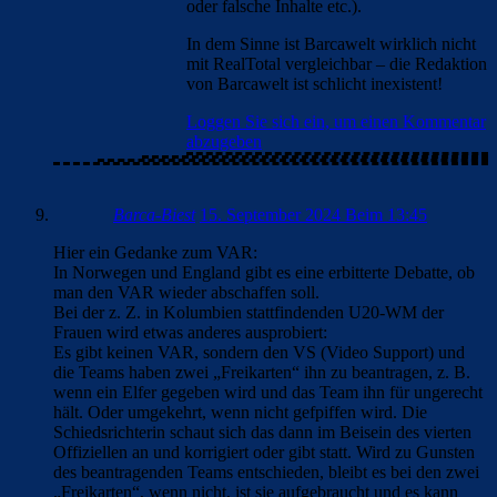
oder falsche Inhalte etc.).
In dem Sinne ist Barcawelt wirklich nicht
mit RealTotal vergleichbar – die Redaktion
von Barcawelt ist schlicht inexistent!
Loggen Sie sich ein, um einen Kommentar
abzugeben
Barca-Biest
15. September 2024 Beim 13:45
Hier ein Gedanke zum VAR:
In Norwegen und England gibt es eine erbitterte Debatte, ob
man den VAR wieder abschaffen soll.
Bei der z. Z. in Kolumbien stattfindenden U20-WM der
Frauen wird etwas anderes ausprobiert:
Es gibt keinen VAR, sondern den VS (Video Support) und
die Teams haben zwei „Freikarten“ ihn zu beantragen, z. B.
wenn ein Elfer gegeben wird und das Team ihn für ungerecht
hält. Oder umgekehrt, wenn nicht gefpiffen wird. Die
Schiedsrichterin schaut sich das dann im Beisein des vierten
Offiziellen an und korrigiert oder gibt statt. Wird zu Gunsten
des beantragenden Teams entschieden, bleibt es bei den zwei
„Freikarten“, wenn nicht, ist sie aufgebraucht und es kann