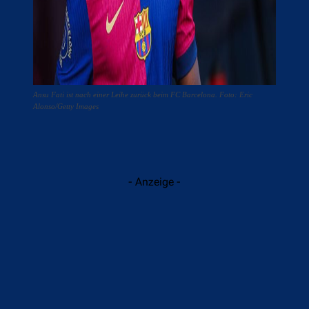
Ansu Fati ist nach einer Leihe zurück beim FC Barcelona. Foto: Eric
Alonso/Getty Images
- Anzeige -