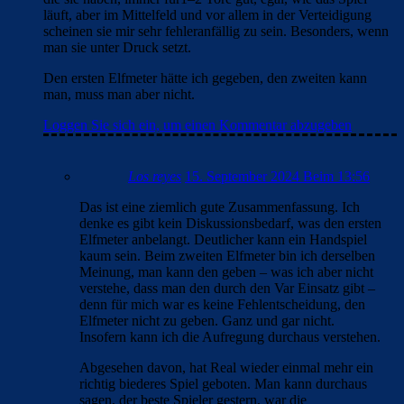
läuft, aber im Mittelfeld und vor allem in der Verteidigung
scheinen sie mir sehr fehleranfällig zu sein. Besonders, wenn
man sie unter Druck setzt.
Den ersten Elfmeter hätte ich gegeben, den zweiten kann
man, muss man aber nicht.
Loggen Sie sich ein, um einen Kommentar abzugeben
Los reyes
15. September 2024 Beim 13:56
Das ist eine ziemlich gute Zusammenfassung. Ich
denke es gibt kein Diskussionsbedarf, was den ersten
Elfmeter anbelangt. Deutlicher kann ein Handspiel
kaum sein. Beim zweiten Elfmeter bin ich derselben
Meinung, man kann den geben – was ich aber nicht
verstehe, dass man den durch den Var Einsatz gibt –
denn für mich war es keine Fehlentscheidung, den
Elfmeter nicht zu geben. Ganz und gar nicht.
Insofern kann ich die Aufregung durchaus verstehen.
Abgesehen davon, hat Real wieder einmal mehr ein
richtig biederes Spiel geboten. Man kann durchaus
sagen, der beste Spieler gestern, war die