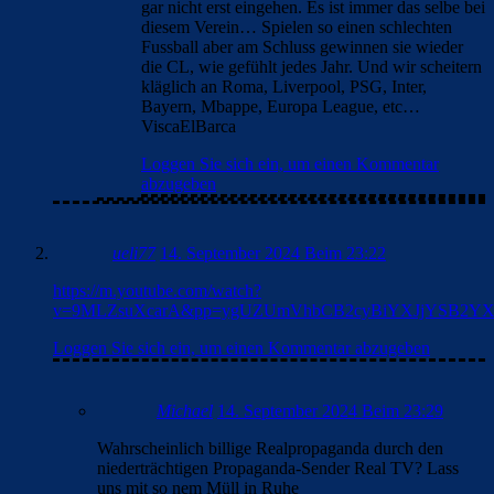
gar nicht erst eingehen. Es ist immer das selbe bei
diesem Verein… Spielen so einen schlechten
Fussball aber am Schluss gewinnen sie wieder
die CL, wie gefühlt jedes Jahr. Und wir scheitern
kläglich an Roma, Liverpool, PSG, Inter,
Bayern, Mbappe, Europa League, etc…
ViscaElBarca
Loggen Sie sich ein, um einen Kommentar
abzugeben
ueli77
14. September 2024 Beim 23:22
https://m.youtube.com/watch?
v=9MLZsuXcarA&pp=ygUZUmVhbCB2cyBiYXJjYSB2Y
Loggen Sie sich ein, um einen Kommentar abzugeben
Michael
14. September 2024 Beim 23:29
Wahrscheinlich billige Realpropaganda durch den
niederträchtigen Propaganda-Sender Real TV? Lass
uns mit so nem Müll in Ruhe