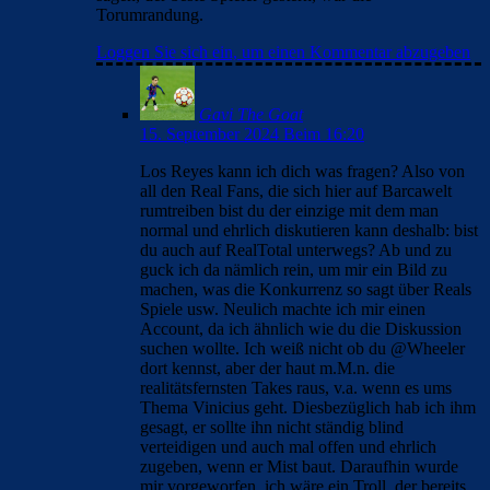
Torumrandung.
Loggen Sie sich ein, um einen Kommentar abzugeben
Gavi The Goat
15. September 2024 Beim 16:20
Los Reyes kann ich dich was fragen? Also von
all den Real Fans, die sich hier auf Barcawelt
rumtreiben bist du der einzige mit dem man
normal und ehrlich diskutieren kann deshalb: bist
du auch auf RealTotal unterwegs? Ab und zu
guck ich da nämlich rein, um mir ein Bild zu
machen, was die Konkurrenz so sagt über Reals
Spiele usw. Neulich machte ich mir einen
Account, da ich ähnlich wie du die Diskussion
suchen wollte. Ich weiß nicht ob du @Wheeler
dort kennst, aber der haut m.M.n. die
realitätsfernsten Takes raus, v.a. wenn es ums
Thema Vinicius geht. Diesbezüglich hab ich ihm
gesagt, er sollte ihn nicht ständig blind
verteidigen und auch mal offen und ehrlich
zugeben, wenn er Mist baut. Daraufhin wurde
mir vorgeworfen, ich wäre ein Troll, der bereits