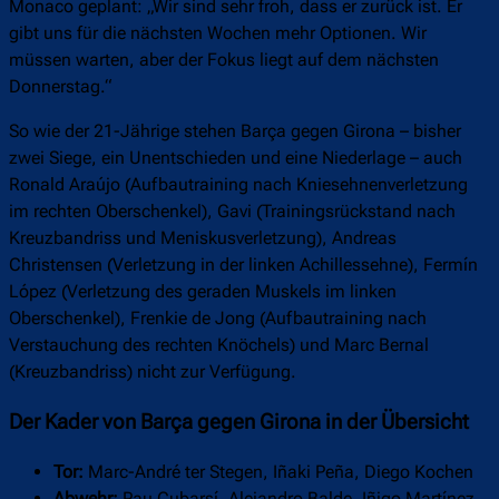
Monaco geplant: „Wir sind sehr froh, dass er zurück ist. Er
gibt uns für die nächsten Wochen mehr Optionen. Wir
müssen warten, aber der Fokus liegt auf dem nächsten
Donnerstag.“
So wie der 21-Jährige stehen Barça gegen Girona – bisher
zwei Siege, ein Unentschieden und eine Niederlage – auch
Ronald Araújo (Aufbautraining nach Kniesehnenverletzung
im rechten Oberschenkel), Gavi (Trainingsrückstand nach
Kreuzbandriss und Meniskusverletzung), Andreas
Christensen (Verletzung in der linken Achillessehne), Fermín
López (Verletzung des geraden Muskels im linken
Oberschenkel), Frenkie de Jong (Aufbautraining nach
Verstauchung des rechten Knöchels) und Marc Bernal
(Kreuzbandriss) nicht zur Verfügung.
Der Kader von Barça gegen Girona in der Übersicht
Tor:
Marc-André ter Stegen, Iñaki Peña, Diego Kochen
Abwehr:
Pau Cubarsí, Alejandro Balde, Iñigo Martínez,