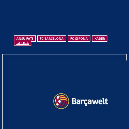
ANSU FATI
FC BARCELONA
FC GIRONA
KADER
LA LIGA