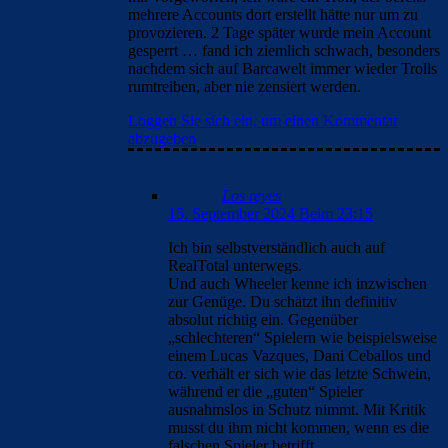
mehrere Accounts dort erstellt hätte nur um zu
provozieren. 2 Tage später wurde mein Account
gesperrt … fand ich ziemlich schwach, besonders
nachdem sich auf Barcawelt immer wieder Trolls
rumtreiben, aber nie zensiert werden.
Loggen Sie sich ein, um einen Kommentar
abzugeben
Los reyes
15. September 2024 Beim 23:15
Ich bin selbstverständlich auch auf
RealTotal unterwegs.
Und auch Wheeler kenne ich inzwischen
zur Genüge. Du schätzt ihn definitiv
absolut richtig ein. Gegenüber
„schlechteren“ Spielern wie beispielsweise
einem Lucas Vazques, Dani Ceballos und
co. verhält er sich wie das letzte Schwein,
während er die „guten“ Spieler
ausnahmslos in Schutz nimmt. Mit Kritik
musst du ihm nicht kommen, wenn es die
falschen Spieler betrifft.