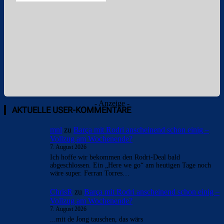
- Anzeige -
AKTUELLE USER-KOMMENTARE
mnl
zu
Barça mit Rodri anscheinend schon einig –
Vollzug am Wochenende?
7. August 2026
Ich hoffe wir bekommen den Rodri-Deal bald
abgeschlossen. Ein „Here we go“ am heutigen Tage noch
wäre super. Ferran Torres…
ChrisR
zu
Barça mit Rodri anscheinend schon einig –
Vollzug am Wochenende?
7. August 2026
...mit de Jong tauschen, das wärs