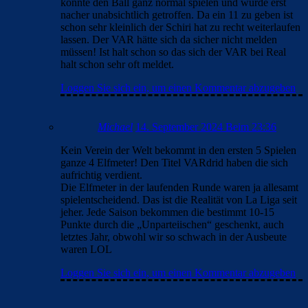
konnte den Ball ganz normal spielen und wurde erst
nacher unabsichtlich getroffen. Da ein 11 zu geben ist
schon sehr kleinlich der Schiri hat zu recht weiterlaufen
lassen. Der VAR hätte sich da sicher nicht melden
müssen! Ist halt schon so das sich der VAR bei Real
halt schon sehr oft meldet.
Loggen Sie sich ein, um einen Kommentar abzugeben
Michael
14. September 2024 Beim 23:36
Kein Verein der Welt bekommt in den ersten 5 Spielen
ganze 4 Elfmeter! Den Titel VARdrid haben die sich
aufrichtig verdient.
Die Elfmeter in der laufenden Runde waren ja allesamt
spielentscheidend. Das ist die Realität von La Liga seit
jeher. Jede Saison bekommen die bestimmt 10-15
Punkte durch die „Unparteiischen“ geschenkt, auch
letztes Jahr, obwohl wir so schwach in der Ausbeute
waren LOL
Loggen Sie sich ein, um einen Kommentar abzugeben