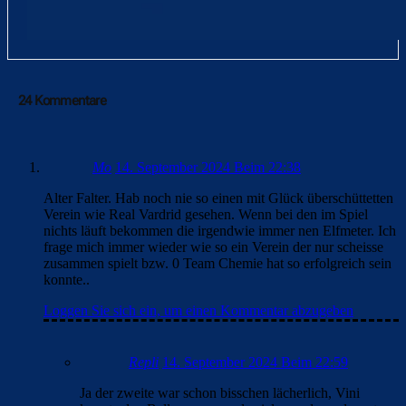
24 Kommentare
Mo
14. September 2024 Beim 22:38
Alter Falter. Hab noch nie so einen mit Glück überschüttetten
Verein wie Real Vardrid gesehen. Wenn bei den im Spiel
nichts läuft bekommen die irgendwie immer nen Elfmeter. Ich
frage mich immer wieder wie so ein Verein der nur scheisse
zusammen spielt bzw. 0 Team Chemie hat so erfolgreich sein
konnte..
Loggen Sie sich ein, um einen Kommentar abzugeben
Repli
14. September 2024 Beim 22:59
Ja der zweite war schon bisschen lächerlich, Vini