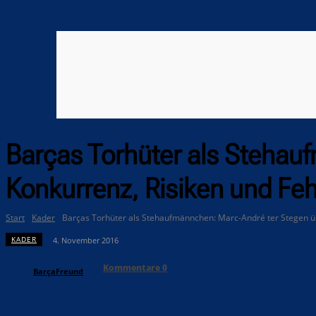
Barças Torhüter als Stehau
Konkurrenz, Risiken und Feh
Start
Kader
Barças Torhüter als Stehaufmännchen: Marc-André ter Stegen übe
KADER
4. November 2016
Kommentare
0
BarçaFreund