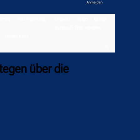
Anmelden
NEWS
WETTBEWERBE
STADION
VIDEO
BILDER
UNTERSTÜTZER WERDEN
COMMUNITY
tegen über die