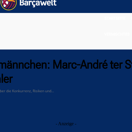
STARTSEITE
VERMISCHTES
fmännchen: Marc-André ter S
ler
r die Konkurrenz, Risiken und...
- Anzeige -