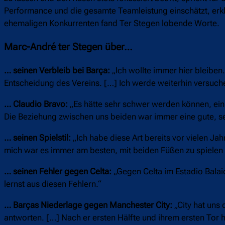
Performance und die gesamte Teamleistung einschätzt, erk
ehemaligen Konkurrenten fand Ter Stegen lobende Worte.
Marc-André ter Stegen über…
… seinen Verbleib bei Barça:
„Ich wollte immer hier bleiben
Entscheidung des Vereins. […] Ich werde weiterhin versuch
… Claudio Bravo:
„Es hätte sehr schwer werden können, ein 
Die Beziehung zwischen uns beiden war immer eine gute, seh
… seinen Spielstil:
„Ich habe diese Art bereits vor vielen Jah
mich war es immer am besten, mit beiden Füßen zu spielen 
… seinen Fehler gegen Celta:
„Gegen Celta im Estadio Balai
lernst aus diesen Fehlern.“
… Barças Niederlage gegen Manchester City:
„City hat uns
antworten. […] Nach er ersten Hälfte und ihrem ersten Tor hi