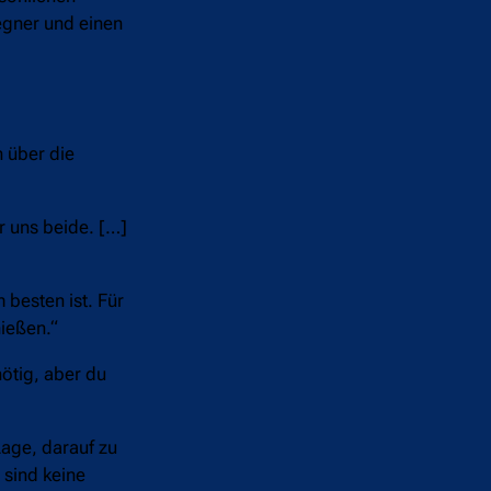
egner und einen
h über die
r uns beide. […]
 besten ist. Für
hießen.“
nötig, aber du
Lage, darauf zu
 sind keine