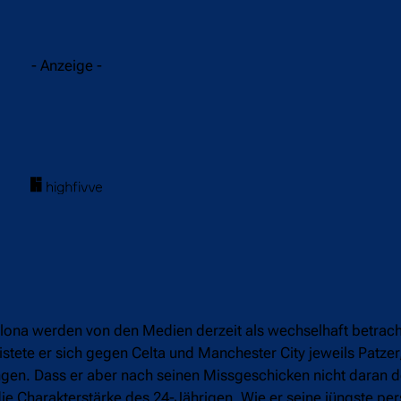
acebook
Twitter
WhatsApp
- Anzeige -
lona werden von den Medien derzeit als wechselhaft betracht
stete er sich gegen Celta und Manchester City jeweils Patzer
ngen. Dass er aber nach seinen Missgeschicken nicht daran d
r die Charakterstärke des 24-Jährigen. Wie er seine jüngste pe