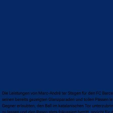
Teilen
F
Die Leistungen von Marc-André ter Stegen für den FC Barce
seinen bereits gezeigten Glanzparaden und tollen Pässen lei
Gegner erlaubten, den Ball im katalanischen Tor unterzubri
zu lassen und den Rasen stets fokussiert betritt, spricht fü