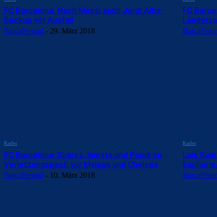
FC Barcelona: Nach Messi auch Jordi Alba-
FC Barcel
Backup vor Ausfall
Ländersp
BarçaFreund
-
29. März 2018
BarçaFreu
Kader
Kader
FC Barcelona: Suárez, Iniesta und Piqué im
Luis Suár
Verletzungspech vor Malaga und Chelsea
Euphorie,
BarçaFreund
-
10. März 2018
BarçaFreu