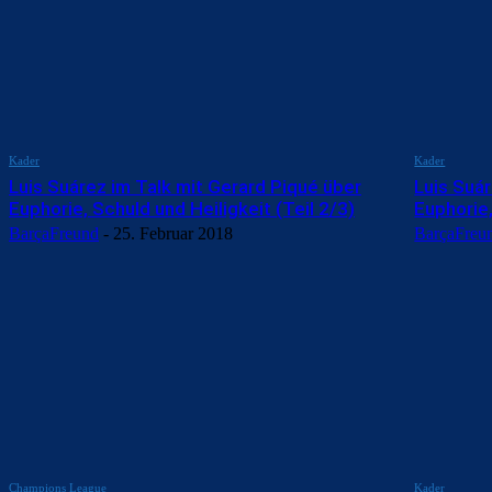
Kader
Kader
Luis Suárez im Talk mit Gerard Piqué über
Luis Suár
Euphorie, Schuld und Heiligkeit (Teil 2/3)
Euphorie,
BarçaFreund
-
25. Februar 2018
BarçaFreu
Champions League
Kader