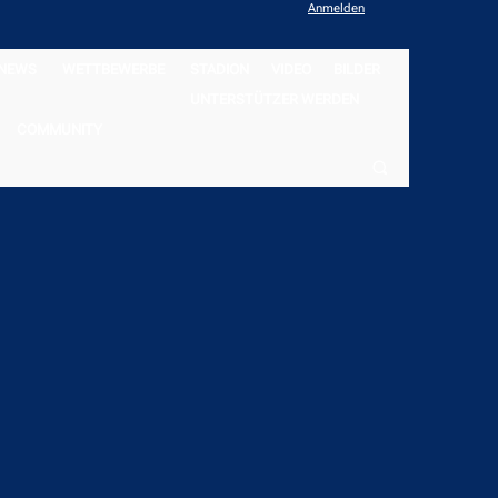
Anmelden
NEWS
WETTBEWERBE
STADION
VIDEO
BILDER
UNTERSTÜTZER WERDEN
COMMUNITY