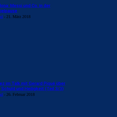
ona: Messi und Co. in der
ielpause
nd
-
21. März 2018
ez im Talk mit Gerard Piqué über
 Schuld und Heiligkeit (Teil 3/3)
nd
-
26. Februar 2018