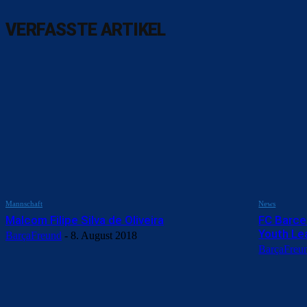
VERFASSTE ARTIKEL
Mannschaft
News
Malcom Filipe Silva de Oliveira
FC Barce
Youth Le
BarçaFreund
-
8. August 2018
BarçaFreu