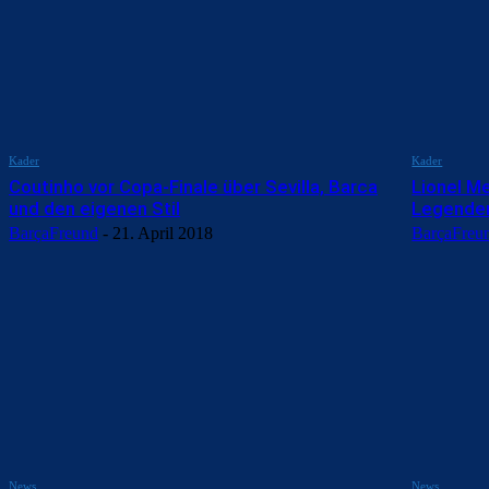
Kader
Kader
Coutinho vor Copa-Finale über Sevilla, Barca
Lionel Me
und den eigenen Stil
Legenden
BarçaFreund
-
21. April 2018
BarçaFreu
News
News