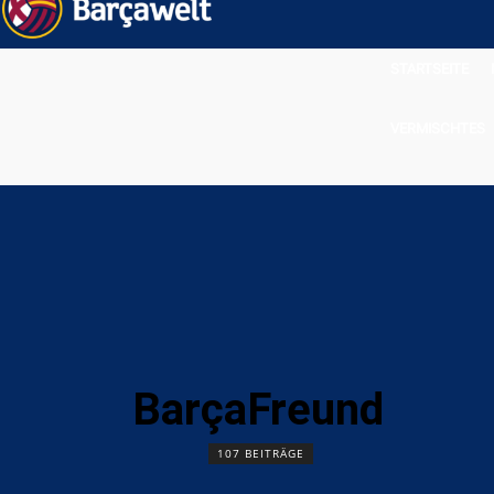
STARTSEITE
VERMISCHTES
BarçaFreund
107 BEITRÄGE