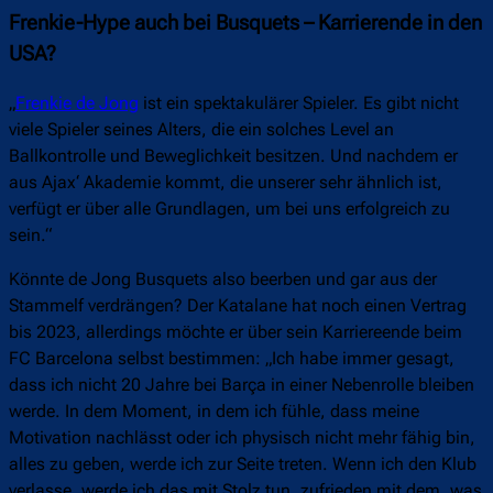
Frenkie-Hype auch bei Busquets – Karrierende in den
USA?
„
Frenkie de Jong
ist ein spektakulärer Spieler. Es gibt nicht
viele Spieler seines Alters, die ein solches Level an
Ballkontrolle und Beweglichkeit besitzen. Und nachdem er
aus Ajax‘ Akademie kommt, die unserer sehr ähnlich ist,
verfügt er über alle Grundlagen, um bei uns erfolgreich zu
sein.“
Könnte de Jong Busquets also beerben und gar aus der
Stammelf verdrängen? Der Katalane hat noch einen Vertrag
bis 2023, allerdings möchte er über sein Karriereende beim
FC Barcelona selbst bestimmen: „Ich habe immer gesagt,
dass ich nicht 20 Jahre bei Barça in einer Nebenrolle bleiben
werde. In dem Moment, in dem ich fühle, dass meine
Motivation nachlässt oder ich physisch nicht mehr fähig bin,
alles zu geben, werde ich zur Seite treten. Wenn ich den Klub
verlasse, werde ich das mit Stolz tun, zufrieden mit dem, was