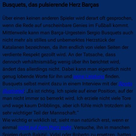
Busquets, das pulsierende Herz Barças
Über einen keinen anderen Spieler wird derart oft gesprochen,
wenn die Rede auf unscheinbare Genies im Fußball kommt.
Mittlerweile kann man Barça-Urgestein Sergio Busquets auch
nicht mehr als stilles und unbemerktes Herzstück der
Katalanen bezeichnen, da ihm endlich von vielen Seiten der
verdiente Respekt gezollt wird. An der Tatsache, dass
dennoch verhältnismäßig wenig über ihn berichtet wird,
ändert das allerdings nicht. Dabei kann man eigentlich nicht
genug lobende Worte für ihn und
seine Leistung
finden.
Busquets selbst meint dazu in einem Interview mit der
Sports
Illustrated
: „Es ist richtig. Ich spiele auf einer Position, auf der
man nicht immer so bemerkt wird. Ich erziele nicht viele Tore
und wage kaum Dribblings, aber ich fühle mich trotzdem als
sehr wichtiger Teil der Mannschaft.“
Wie wichtig er wirklich ist, sieht man natürlich erst, wenn er
einmal
nicht auf dem Platz steht
. Versuche, ihn in manchen
Spielen durch Rakitić, Vidal oder Roberto zu ersetzen, hatten