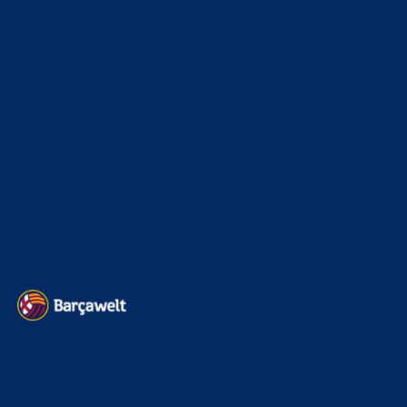
Bojan
zu
Ferran Torres entscheidet sich offenbar für
PSG
9. August 2026
"Uhhh ahhhh mhhmmmmm ich... cumm gleich.. FC_Barsi,
lass ihn jetzt drin!! OH JAAAAAAAAAAAAAAAAA"
Hansi Flick kurz bevor FC_Barsi aus seinem…
BILDERGALERIEN
Barça zurück im Camp Nou: Der große Comeback-Tag in Bildern
22. November 2025
Heim und auswärts: Das sollen die Trikots von Barça für die Saison
2025/26 sein
6. Januar 2025
WEITERE KATEGORIEN
News
4697
xTop News
4124
La Liga
3264