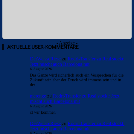
- Anzeige -
AKTUELLE USER-KOMMENTARE
DerWeisseRiese
zu
Rodri-Transfer zu Real stockt:
Jetzt mischt auch Barcelona mit
6. August 2026
Das Ganze wird sicherlich auch ein Versprechen für die
Zukunft sein aber der Druck wird immens sein und in
der…
merenge
zu
Rodri-Transfer zu Real stockt: Jetzt
mischt auch Barcelona mit
6. August 2026
cl wir kommen
DerWeisseRiese
zu
Rodri-Transfer zu Real stockt:
Jetzt mischt auch Barcelona mit
6. August 2026