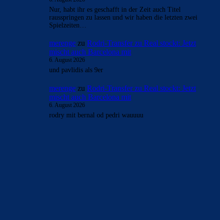
Nur, habt ihr es geschafft in der Zeit auch Titel
rausspringen zu lassen und wir haben die letzten zwei
Spielzeiten…
merenge
zu
Rodri-Transfer zu Real stockt: Jetzt
mischt auch Barcelona mit
6. August 2026
und pavlidis als 9er
merenge
zu
Rodri-Transfer zu Real stockt: Jetzt
mischt auch Barcelona mit
6. August 2026
rodry mit bernal od pedri wauuuu
BILDERGALERIEN
Barça zurück im Camp Nou: Der große Comeback-Tag in Bildern
22. November 2025
Heim und auswärts: Das sollen die Trikots von Barça für die Saison
2025/26 sein