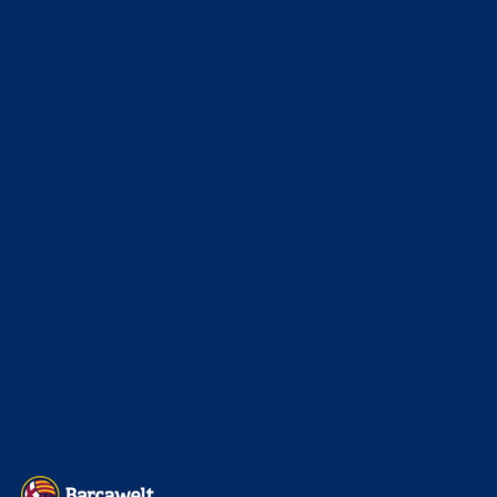
6. Januar 2025
WEITERE KATEGORIEN
News
4692
xTop News
4117
La Liga
3264
Champions League
1112
Interview & PK
888
Sonstiges
675
Kader
626
Transfermarkt
600
Impressum
Datenschutz
Kontakt