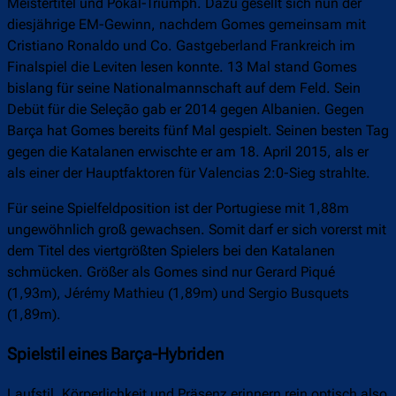
Meistertitel und Pokal-Triumph. Dazu gesellt sich nun der
diesjährige EM-Gewinn, nachdem Gomes gemeinsam mit
Cristiano Ronaldo und Co. Gastgeberland Frankreich im
Finalspiel die Leviten lesen konnte. 13 Mal stand Gomes
bislang für seine Nationalmannschaft auf dem Feld. Sein
Debüt für die Seleção gab er 2014 gegen Albanien. Gegen
Barça hat Gomes bereits fünf Mal gespielt. Seinen besten Tag
gegen die Katalanen erwischte er am 18. April 2015, als er
als einer der Hauptfaktoren für Valencias 2:0-Sieg strahlte.
Für seine Spielfeldposition ist der Portugiese mit 1,88m
ungewöhnlich groß gewachsen. Somit darf er sich vorerst mit
dem Titel des viertgrößten Spielers bei den Katalanen
schmücken. Größer als Gomes sind nur Gerard Piqué
(1,93m), Jérémy Mathieu (1,89m) und Sergio Busquets
(1,89m).
Spielstil eines Barça-Hybriden
Laufstil, Körperlichkeit und Präsenz erinnern rein optisch also