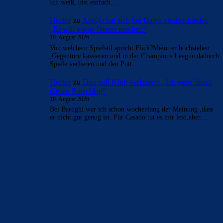
Ich weiß, bist einfach…
Hector
zu
Araújo hat sich bei Barça verabschiedet:
„Er will etwas Neues machen“
10. August 2026
Von welchem Spielstil spricht Flick?Meint er hochstehen
,Gegentore kassieren und in der Champions League dadurch
Spiele verlieren und den Pott…
Hector
zu
Duo soll Klub verlassen: „Ich gebe ihnen
diesen Ratschlag“
10. August 2026
Bei Bardghi war ich schon wochenlang der Meinung ,dass
er nicht gut genug ist. Für Casado tut es mir leid,aber…
BILDERGALERIEN
Barça zurück im Camp Nou: Der große Comeback-Tag in Bildern
22. November 2025
Heim und auswärts: Das sollen die Trikots von Barça für die Saison
2025/26 sein