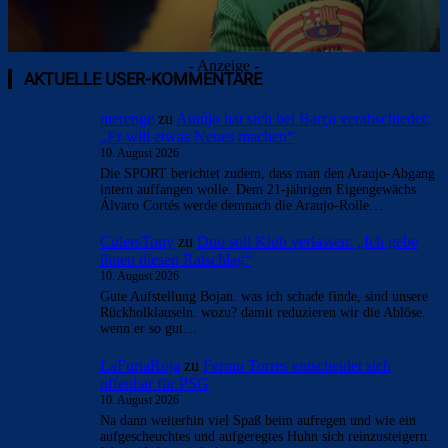
- Anzeige -
AKTUELLE USER-KOMMENTARE
merenge
zu
Araújo hat sich bei Barça verabschiedet:
„Er will etwas Neues machen“
10. August 2026
Die SPORT berichtet zudem, dass man den Araujo-Abgang
intern auffangen wolle. Dem 21-jährigen Eigengewächs
Álvaro Cortés werde demnach die Araujo-Rolle…
CulersTony
zu
Duo soll Klub verlassen: „Ich gebe
ihnen diesen Ratschlag“
10. August 2026
Gute Aufstellung Bojan. was ich schade finde, sind unsere
Rückholklauseln. wozu? damit reduzieren wir die Ablöse.
wenn er so gut…
LaFuriaRoja
zu
Ferran Torres entscheidet sich
offenbar für PSG
10. August 2026
Na dann weiterhin viel Spaß beim aufregen und wie ein
aufgescheuchtes und aufgeregtes Huhn sich reinzusteigern.