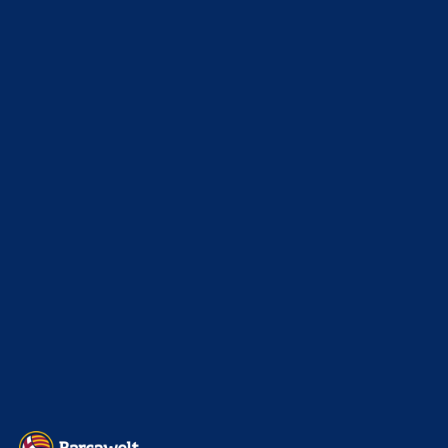
6. Januar 2025
WEITERE KATEGORIEN
News
4697
xTop News
4124
La Liga
3264
Champions League
1112
Interview & PK
888
Sonstiges
675
Kader
626
Transfermarkt
605
Impressum
Datenschutz
Kontakt