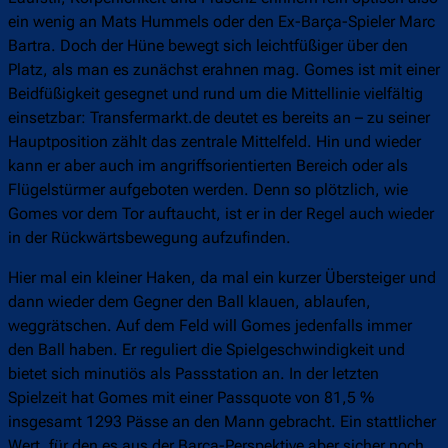
ein wenig an Mats Hummels oder den Ex-Barça-Spieler Marc
Bartra. Doch der Hüne bewegt sich leichtfüßiger über den
Platz, als man es zunächst erahnen mag. Gomes ist mit einer
Beidfüßigkeit gesegnet und rund um die Mittellinie vielfältig
einsetzbar: Transfermarkt.de deutet es bereits an – zu seiner
Hauptposition zählt das zentrale Mittelfeld. Hin und wieder
kann er aber auch im angriffsorientierten Bereich oder als
Flügelstürmer aufgeboten werden. Denn so plötzlich, wie
Gomes vor dem Tor auftaucht, ist er in der Regel auch wieder
in der Rückwärtsbewegung aufzufinden.
Hier mal ein kleiner Haken, da mal ein kurzer Übersteiger und
dann wieder dem Gegner den Ball klauen, ablaufen,
weggrätschen. Auf dem Feld will Gomes jedenfalls immer
den Ball haben. Er reguliert die Spielgeschwindigkeit und
bietet sich minutiös als Passstation an. In der letzten
Spielzeit hat Gomes mit einer Passquote von 81,5 %
insgesamt 1293 Pässe an den Mann gebracht. Ein stattlicher
Wert, für den es aus der Barça-Perspektive aber sicher noch