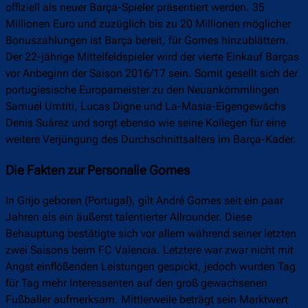
offiziell als neuer Barça-Spieler präsentiert werden. 35
Millionen Euro und zuzüglich bis zu 20 Millionen möglicher
Bonuszahlungen ist Barça bereit, für Gomes hinzublättern.
Der 22-jährige Mittelfeldspieler wird der vierte Einkauf Barças
vor Anbeginn der Saison 2016/17 sein. Somit gesellt sich der
portugiesische Europameister zu den Neuankömmlingen
Samuel Umtiti, Lucas Digne und La-Masia-Eigengewächs
Denis Suárez und sorgt ebenso wie seine Kollegen für eine
weitere Verjüngung des Durchschnittsalters im Barça-Kader.
Die Fakten zur Personalie Gomes
In Grijo geboren (Portugal), gilt André Gomes seit ein paar
Jahren als ein äußerst talentierter Allrounder. Diese
Behauptung bestätigte sich vor allem während seiner letzten
zwei Saisons beim FC Valencia. Letztere war zwar nicht mit
Angst einflößenden Leistungen gespickt, jedoch wurden Tag
für Tag mehr Interessenten auf den groß gewachsenen
Fußballer aufmerksam. Mittlerweile beträgt sein Marktwert