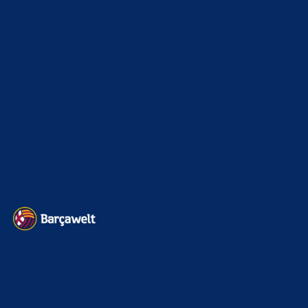
Heimtrikot des FC Barcelona 2022/23!
9. August 2026
Als Barça-Fan macht so ein Gewinnspiel natürlich direkt
Spaß! Das Heimtrikot der Saison 2022/23 in der Player
Edition sieht wirklich…
BILDERGALERIEN
Barça zurück im Camp Nou: Der große Comeback-Tag in Bildern
22. November 2025
Heim und auswärts: Das sollen die Trikots von Barça für die Saison
2025/26 sein
6. Januar 2025
WEITERE KATEGORIEN
News
4697
xTop News
4124
La Liga
3264
Champions League
1112