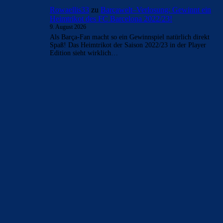
offenbar für PSG
9. August 2026
Sehr lustig diese gehässigen Kommentare. Kann häufig
drüber schmunzeln....würde aber auch ein Spiel mit einem
Drittel der Stammspieler in der…
FAK881955
zu
Ferran Torres entscheidet sich
offenbar für PSG
9. August 2026
Die 99 % will ich gern sehen, nicht mal im Barca-Forum.
Ich trauere ihm nach, werde mir dann wohl ab…
Bojan
zu
Ferran Torres entscheidet sich offenbar für
PSG
9. August 2026
"Uhhh ahhhh mhhmmmmm ich... cumm gleich.. FC_Barsi,
lass ihn jetzt drin!! OH JAAAAAAAAAAAAAAAAA"
Hansi Flick kurz bevor FC_Barsi aus seinem…
Bojan
zu
Ferran Torres entscheidet sich offenbar für
PSG
9. August 2026
ok ich sehe, in Wien scheint heute wieder die Sonne, die
SolarBank in deinem Park gibt wieder Power ab, der…
Rowaellis33
zu
Barçawelt–Verlosung: Gewinnt ein