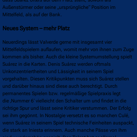
dass Suárez öfters auf dem Platz steht, sowohl als
Außenstürmer oder seine „ursprüngliche“ Position im
Mittelfeld, als auf der Bank.
Neues System – mehr Platz
Neuerdings lässt Valverde gerne mit insgesamt vier
Mittelfeldspielern auflaufen, womit mehr von ihnen zum Zuge
kommen als bisher. Auch die kleine Systemumstellung spielt
Suárez in die Karten. Denis Suárez werden oftmals
Unkonzentriertheiten und Lässigkeit in seinem Spiel
vorgehalten. Diesen Kritikpunkten muss sich Suárez stellen
und darüber hinaus sind diese auch berechtigt. Durch
permanentes Spielen bzw. regelmäßige Spielpraxis legt
die ‚Nummer 6‘ vielleicht den Schalter um und findet in die
richtige Spur und lässt seine Kritiker verstummen. Der Erfolg
sei ihm gegönnt. In Nostalgie versetzt es so manchen Culé,
wenn Suárez in seinem Spiel technische Feinheiten auspackt,
die stark an Iniesta erinnern. Auch manche Pässe von ihm