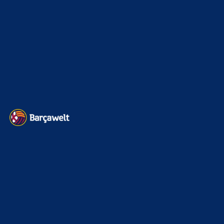
und pavlidis als 9er
BILDERGALERIEN
Barça zurück im Camp Nou: Der große Comeback-Tag in Bildern
22. November 2025
Heim und auswärts: Das sollen die Trikots von Barça für die Saison
2025/26 sein
6. Januar 2025
WEITERE KATEGORIEN
News
4692
xTop News
4117
La Liga
3264
Champions League
1112
Interview & PK
888
Sonstiges
675
Kader
626