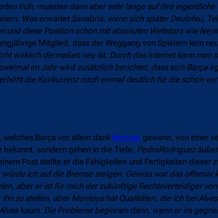
ierten früh, mussten dann aber sehr lange auf ihre eigentlich
elern. Was erwartet Sanabria, wenn sich später Deulofeu, Te
 und diese Position schon mit absoluten Weltstars wie Ney
angjährige Mitglied, dass der Weggang von Spielern kein ne
cht wirklich dermaßen neu ist. Durch das Internet kann man 
weimal im Jahr wird zusätzlich berichtet, dass sich Barça i
rhöht die Konkurrenz noch einmal deutlich für die schon v
l, welches Barça vor allem dank
Neymar
gewann, von einer ve
ge bekannt, sondern gehen in die Tiefe.
PedroRodriguez
äußert
inem Post stellte er die Fähigkeiten und Fertigkeiten dieser z
würde ich auf die Bremse steigen. Gewiss war das offensiv 
n, aber er ist für mich der zukünftige Rechtsverteidiger von
ihn zu stellen, aber Montoya hat Qualitäten, die ich bei Alves
i Alves kaum. Die Probleme beginnen dann, wenn er im gegne