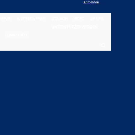
Anmelden
NEWS
WETTBEWERBE
STADION
VIDEO
BILDER
UNTERSTÜTZER WERDEN
COMMUNITY