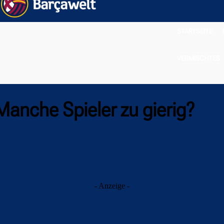
STARTSEITE
VERMISCHTES
anche Spieler zu gierig?
- Anzeige -