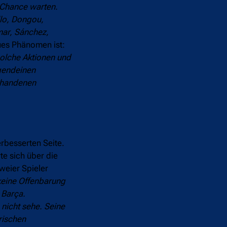
e Chance warten.
llo, Dongou,
mar, Sánchez,
ues Phänomen ist:
solche Aktionen und
rgendeinen
orhandenen
rbesserten Seite.
e sich über die
weier Spieler
keine Offenbarung
 Barça.
 nicht sehe. Seine
rischen