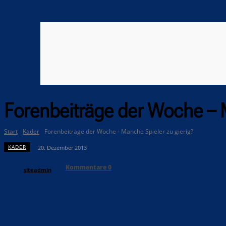
Forenbeiträge der Woche – M
Start
Kader
Forenbeiträge der Woche - Manche Spieler zu gierig?
KADER
20. Dezember 2013
Kommentare
0
siteadmin