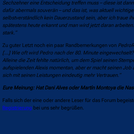
Sechzehner eine Entscheidung treffen muss – diese ist dann
dafür abermals souverän – und das ist, was aktuell wichtig
selbstverständlich kein Dauerzustand sein, aber ich traue i
spätestens heute erkannt und man wird jetzt daran arbeiten
stark.“
Zu guter Letzt noch ein paar Randbemerkungen von
PedroR
[…] Wie oft wird Pedro nach der 80. Minute eingewechselt? I
Alleine die Zeit fehlte natürlich, um dem Spiel seinen Stem
aufspielenden Alexis momentan, aber er macht seinen Job ak
sich mit seinen Leistungen eindeutig mehr Vertrauen.“
Eure Meinung: Hat Dani Alves oder Martín Montoya die Nas
Falls sich der eine oder andere Leser für das Forum begeis
Registrierung
bei uns sehr begrüßen.