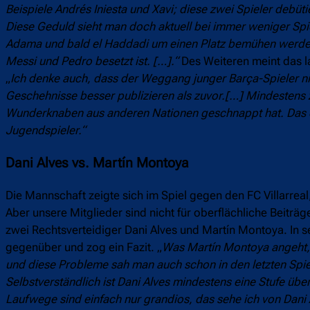
Beispiele Andrés Iniesta und Xavi; diese zwei Spieler debüt
Diese Geduld sieht man doch aktuell bei immer weniger Spi
Adama und bald el Haddadi um einen Platz bemühen werden
Messi und Pedro besetzt ist. […].“
Des Weiteren meint das l
„
Ich denke auch, dass der Weggang junger Barça-Spieler ni
Geschehnisse besser publizieren als zuvor.[…] Mindestens z
Wunderknaben aus anderen Nationen geschnappt hat. Das e
Jugendspieler.“
Dani Alves vs. Martín Montoya
Die Mannschaft zeigte sich im Spiel gegen den FC Villarrea
Aber unsere Mitglieder sind nicht für oberflächliche Beiträ
zwei Rechtsverteidiger Dani Alves und Martín Montoya. In se
gegenüber und zog ein Fazit. „
Was Martín Montoya angeht, 
und diese Probleme sah man auch schon in den letzten Spiele
Selbstverständlich ist Dani Alves mindestens eine Stufe über 
Laufwege sind einfach nur grandios, das sehe ich von Dan