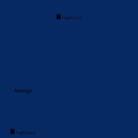
acebook
Twitter
WhatsApp
- Anzeige -