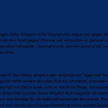
egen Celtic Glasgow in der Champions League und gegen den 
 mit dem Spiel gegen Villarreal und versuchten es genauer u
sonalien behandelt – diesmal wurde über ein Juwel in der z
erichten.
t des FC Barcelona, sorgte in den vergangenen Tagen und Wo
und stellte seinem aktuellen Klub ein Ultimatum. Entweder er
nnschaft von Barça spielt, oder er macht die Biege. Genauere
er beleuchtet wurden. Unser Mitglied
Isum
reagierte mit einem
on drei Einsätze für die Nationalmannschaft absolvierte. Ko
ch was mit der persönlichen Einstellung sowie seinem Spieler