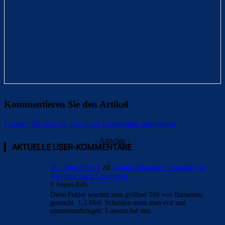
Kommentieren Sie den Artikel
Loggen Sie sich ein, um einen Kommentar abzugeben
- Anzeige -
AKTUELLE USER-KOMMENTARE
FC_Barcelona1
zu
Araújo-Hammer! Kapitän vor
Wechsel nach Liverpool
8. August 2026
Diese Fehler wurden zum größten Teil von Bartumeu
gemacht. 1,3 Mrd. Schulden muss man erst mal
zusammenbringen. Laporta hat uns…