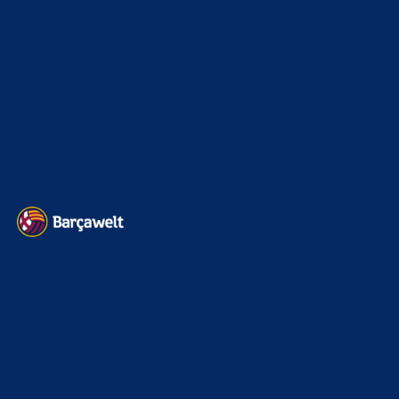
Mo
zu
Araújo-Hammer! Kapitän vor Wechsel nach
Liverpool
8. August 2026
Als Barca Fan kann man zurzeit nicht glücklicher sein
BILDERGALERIEN
Barça zurück im Camp Nou: Der große Comeback-Tag in Bildern
22. November 2025
Heim und auswärts: Das sollen die Trikots von Barça für die Saison
2025/26 sein
6. Januar 2025
WEITERE KATEGORIEN
News
4694
xTop News
4119
La Liga
3264
Champions League
1112
Interview & PK
888