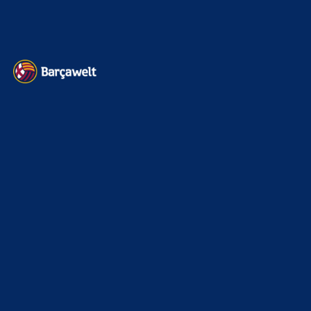
rausspringen zu lassen und wir haben die letzten zwei
Spielzeiten…
BILDERGALERIEN
Barça zurück im Camp Nou: Der große Comeback-Tag in Bildern
22. November 2025
Heim und auswärts: Das sollen die Trikots von Barça für die Saison
2025/26 sein
6. Januar 2025
WEITERE KATEGORIEN
News
4692
xTop News
4117
La Liga
3264
Champions League
1112
Interview & PK
888
Sonstiges
675