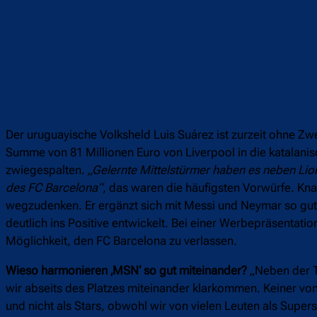
Der uruguayische Volksheld Luis Suárez ist zurzeit ohne Zweif
Summe von 81 Millionen Euro von Liverpool in die katalani
zwiegespalten.
„Gelernte Mittelstürmer haben es neben Li
des FC Barcelona“
, das waren die häufigsten Vorwürfe. Knap
wegzudenken. Er ergänzt sich mit Messi und Neymar so gut w
deutlich ins Positive entwickelt. Bei einer Werbepräsentati
Möglichkeit, den FC Barcelona zu verlassen.
Wieso harmonieren ‚MSN‘ so gut miteinander?
„Neben der T
wir abseits des Platzes miteinander klarkommen. Keiner von
und nicht als Stars, obwohl wir von vielen Leuten als Supe