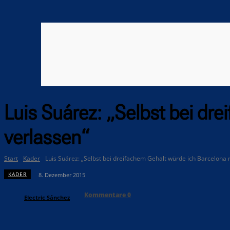
Luis Suárez: „Selbst bei dr
verlassen“
Start
Kader
Luis Suárez: „Selbst bei dreifachem Gehalt würde ich Barcelona 
KADER
8. Dezember 2015
Kommentare
0
Electric Sánchez