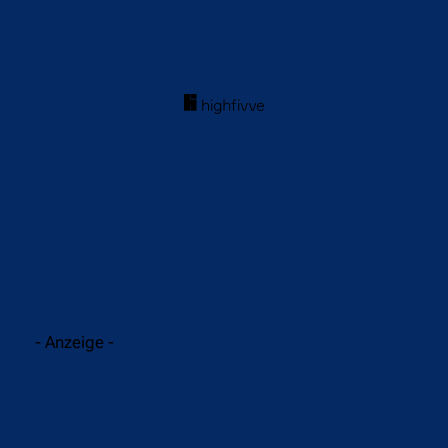
acebook
Twitter
WhatsApp
- Anzeige -