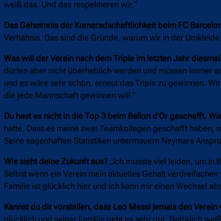
weiß das. Und das respektieren wir.“
Das Geheimnis der Kameradschaftlichkeit beim FC Barcelo
Verhältnis. Das sind die Gründe, warum wir in der Umkleid
Was will der Verein nach dem Triple im letzten Jahr diesma
dürfen aber nicht überheblich werden und müssen immer an 
und es wäre sehr schön, erneut das Triple zu gewinnen. Wir
die jede Mannschaft gewinnen will.“
Du hast es nicht in die Top 3 beim Ballon d’Or geschafft. W
hatte. Dass es meine zwei Teamkollegen geschafft haben, mac
Seine sagenhaften Statistiken untermauern Neymars Anspruch
Wie sieht deine Zukunft aus?
„Ich musste viel leiden, um in 
Selbst wenn ein Verein mein aktuelles Gehalt verdreifach
Familie ist glücklich hier und ich kann mir einen Wechsel abs
Kannst du dir vorstellen, dass Leo Messi jemals den Verein 
glücklich und seiner Familie geht es sehr gut. Natürlich wei