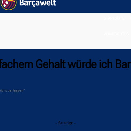
STARTSEITE
VERMISCHTES
eifachem Gehalt würde ich Bar
nicht verlassen"
- Anzeige -