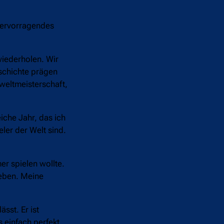
 hervorragendes
wiederholen. Wir
schichte prägen
weltmeisterschaft,
eiche Jahr, das ich
ler der Welt sind.
er spielen wollte.
leben. Meine
sst. Er ist
s einfach perfekt.