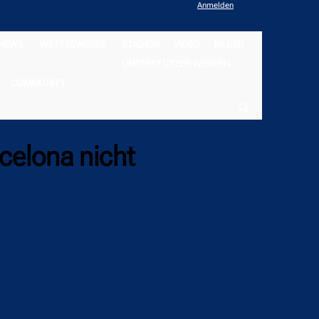
Anmelden
NEWS
WETTBEWERBE
STADION
VIDEO
BILDER
UNTERSTÜTZER WERDEN
COMMUNITY
celona nicht