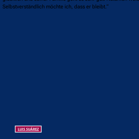
Selbstverständlich möchte ich, dass er bleibt.“
Teilen
F
LUIS SUÁREZ