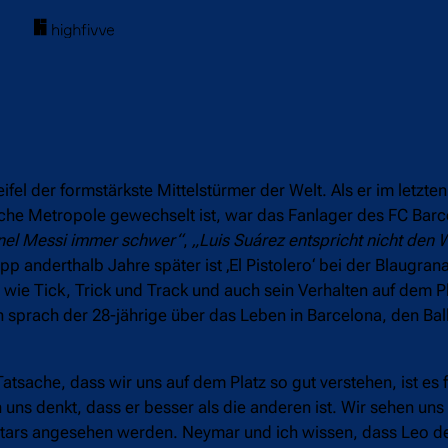
el der formstärkste Mittelstürmer der Welt. Als er im letzten 
sche Metropole gewechselt ist, war das Fanlager des FC Bar
onel Messi immer schwer“
,
„Luis Suárez entspricht nicht den
p anderthalb Jahre später ist ‚El Pistolero‘ bei der Blaugran
ie Tick, Trick und Track und auch sein Verhalten auf dem Pl
on sprach der 28-jährige über das Leben in Barcelona, den Bal
atsache, dass wir uns auf dem Platz so gut verstehen, ist es f
 uns denkt, dass er besser als die anderen ist. Wir sehen un
rstars angesehen werden. Neymar und ich wissen, dass Leo der