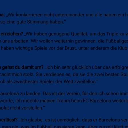
na:
„Wir konkurrieren nicht untereinander und alle haben ein
e so eine gute Stimmung haben.“
l erreichen?
„Wir haben genügend Qualität, um das Triple zu 
uns arbeiten. Wir wollen weiterhin gewinnen, die Fußballge
 haben wichtige Spiele vor der Brust, unter anderem die Klub
ie gehst du damit um?
„Ich bin sehr glücklich über das erfolgr
ht mich stolz. Sie verdienen es, da sie die zwei besten Spie
 als zweitbester Spieler der Welt zweifellos.“
Barcelona zu landen. Das ist der Verein, für den ich schon imm
en würde, ich möchte meinen Traum beim FC Barcelona weiter
olut nicht vorstellen.“
verlässt?
„Ich glaube, es ist unmöglich, dass er Barcelona verlä
ß man nie, was im Fußball passieren kann, aber zurzeit läuft e