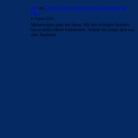
- Anzeige -
AKTUELLE USER-KOMMENTARE
CulersTony
zu
Duo soll Klub verlassen: „Ich gebe
ihnen diesen Ratschlag“
9. August 2026
Finde es fair vom Verein, den Spielern reinen Wein
einzuschenken
CulersTony
zu
Araújo hat sich bei Barça
verabschiedet: „Er will etwas Neues machen“
9. August 2026
Generell frage ich mich, ob die Zahlen welche veröffentlich
werden, der Wahrheit entsprechen. Bei einer AG wohl am
ehesten. Die…
Rivaldo78
zu
Araújo hat sich bei Barça
verabschiedet: „Er will etwas Neues machen“
9. August 2026