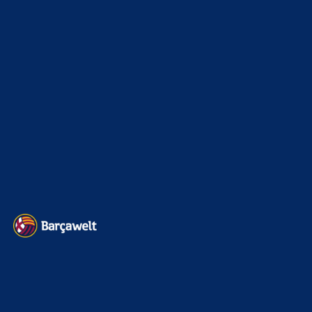
was hat Araujo bei uns so verdient.
Bojan
zu
Ferran Torres entscheidet sich offenbar für
PSG
9. August 2026
fragen wir FC_Barsi1 damit er uns wieder mit seinem
Ballwissen erleuchten kann! Der wird aber schon im Bett
sein und…
Mo
zu
Ferran Torres entscheidet sich offenbar für
PSG
8. August 2026
Meinetwegen dann das davor. Mit den richtigen Spielern
hat es nichts Merhi funktioniert. Sobald ein araujo drin war
oder Raphinha…
BILDERGALERIEN
Barça zurück im Camp Nou: Der große Comeback-Tag in Bildern
22. November 2025
Heim und auswärts: Das sollen die Trikots von Barça für die Saison