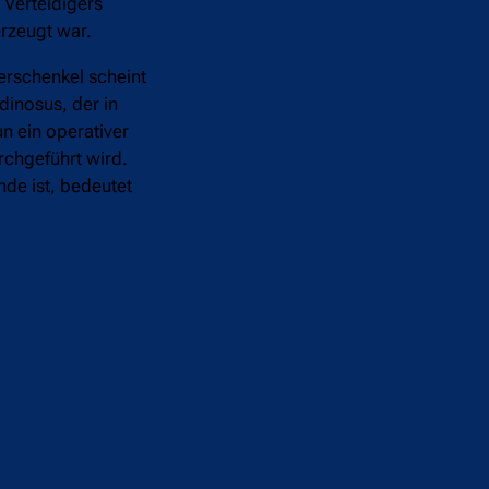
 Verteidigers
erzeugt war.
erschenkel scheint
inosus, der in
un ein operativer
rchgeführt wird.
nde ist, bedeutet