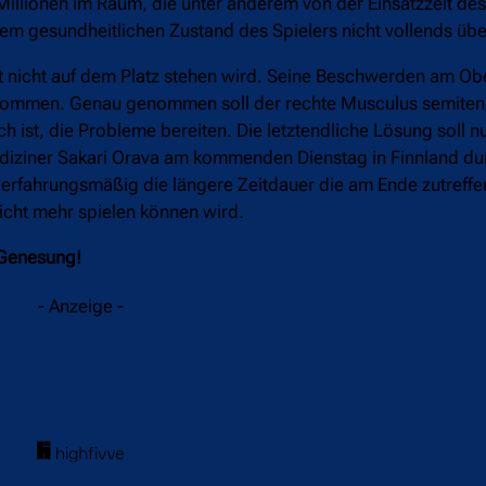
Millionen im Raum, die unter anderem von der Einsatzzeit des
dem gesundheitlichen Zustand des Spielers nicht vollends üb
eit nicht auf dem Platz stehen wird. Seine Beschwerden am Ob
ekommen. Genau genommen soll der rechte Musculus semitend
ch ist, die Probleme bereiten. Die letztendliche Lösung soll n
ediziner Sakari Orava am kommenden Dienstag in Finnland du
a erfahrungsmäßig die längere Zeitdauer die am Ende zutreffe
cht mehr spielen können wird.
 Genesung!
- Anzeige -