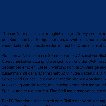
Thomas Vermaelen ist womöglich das größte Mysterium beim 
den Kader von Luis Enrique berufen, obwohl er schon im Sep
wiederkehrenden Beschwerden im rechten Oberschenkel soll n
Als Thomas Vermaelen im Sommer vom FC Arsenal verpflichtet
Oberschenkelverletzung, die er sich während der Weltmeiste
September erholen. Diese Erwartung konnte 29-Jährige au
zusammen mit der B-Mannschaft 62 Minuten gegen die U19-A
Sorgenkind Grünes Licht von der medizinischen Abteilung.
Rückschlag war die Rede, mal machte Vermaelen individuelle
Spiel wurde er nie berufen. Eine Stellungnahme vonseiten d
Der FC Barcelona scheint sich dem Risiko der Verpflichtu