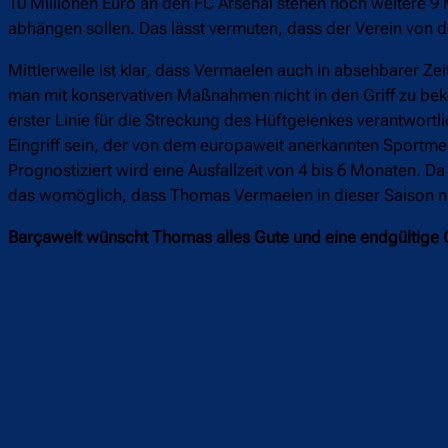
10 Millionen Euro an den FC Arsenal stehen noch weitere 9 
abhängen sollen. Das lässt vermuten, dass der Verein von 
Mittlerweile ist klar, dass Vermaelen auch in absehbarer Z
man mit konservativen Maßnahmen nicht in den Griff zu b
erster Linie für die Streckung des Hüftgelenkes verantwortli
Eingriff sein, der von dem europaweit anerkannten Sportm
Prognostiziert wird eine Ausfallzeit von 4 bis 6 Monaten. D
das womöglich, dass Thomas Vermaelen in dieser Saison ni
Barçawelt wünscht Thomas alles Gute und eine endgültige