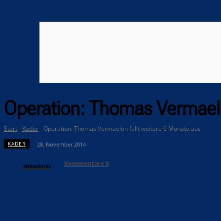
Operation: Thomas Vermaele
Start
Kader
Operation: Thomas Vermaelen fällt weitere 6 Monate aus
KADER
28. November 2014
Kommentare
0
siteadmin