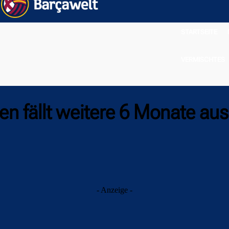
STARTSEITE
VERMISCHTES
n fällt weitere 6 Monate aus
- Anzeige -