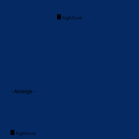
acebook
Twitter
WhatsApp
- Anzeige -