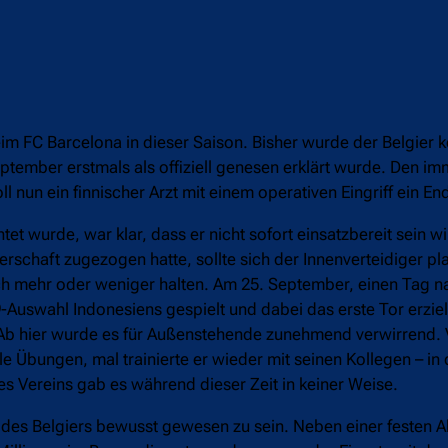
FC Barcelona in dieser Saison. Bisher wurde der Belgier ke
tember erstmals als offiziell genesen erklärt wurde. Den im
un ein finnischer Arzt mit einem operativen Eingriff ein En
 wurde, war klar, dass er nicht sofort einsatzbereit sein wi
rschaft zugezogen hatte, sollte sich der Innenverteidiger pl
ch mehr oder weniger halten. Am 25. September, einen Tag
uswahl Indonesiens gespielt und dabei das erste Tor erziel
 Ab hier wurde es für Außenstehende zunehmend verwirrend.
 Übungen, mal trainierte er wieder mit seinen Kollegen – in 
es Vereins gab es während dieser Zeit in keiner Weise.
ng des Belgiers bewusst gewesen zu sein. Neben einer feste