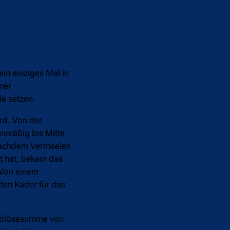
in einziges Mal in
mer
de setzen.
rd. Von der
anmäßig bis Mitte
 nachdem Vermaelen
t hat, bekam das
 Von einem
den Kader für das
n Ablösesumme von