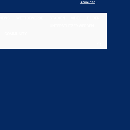
Anmelden
NEWS
WETTBEWERBE
STADION
VIDEO
BILDER
UNTERSTÜTZER WERDEN
COMMUNITY