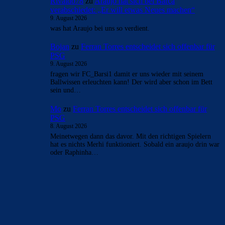
- Anzeige -
AKTUELLE USER-KOMMENTARE
CulersTony
zu
Duo soll Klub verlassen: „Ich gebe
ihnen diesen Ratschlag“
9. August 2026
Finde es fair vom Verein, den Spielern reinen Wein
einzuschenken
CulersTony
zu
Araújo hat sich bei Barça
verabschiedet: „Er will etwas Neues machen“
9. August 2026
Generell frage ich mich, ob die Zahlen welche veröffentlich
werden, der Wahrheit entsprechen. Bei einer AG wohl am
ehesten. Die…
Rivaldo78
zu
Araújo hat sich bei Barça
verabschiedet: „Er will etwas Neues machen“