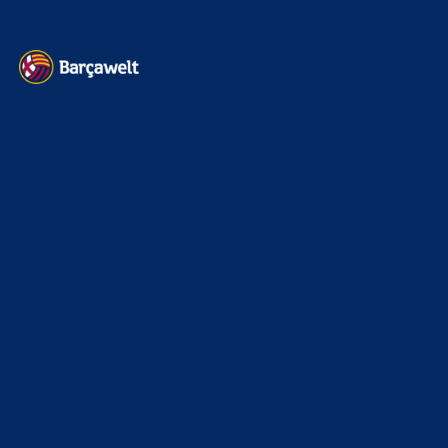
Heim und auswärts: Das sollen die Trikots von Barça für die Saison
2025/26 sein
6. Januar 2025
WEITERE KATEGORIEN
News
4697
xTop News
4124
La Liga
3264
Champions League
1112
Interview & PK
888
Sonstiges
675
Kader
626
Transfermarkt
605
Impressum
Datenschutz