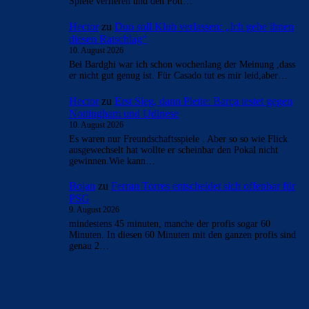
Spiele verlieren und den Pott…
Hector
zu
Duo soll Klub verlassen: „Ich gebe ihnen
diesen Ratschlag“
10. August 2026
Bei Bardghi war ich schon wochenlang der Meinung ,dass
er nicht gut genug ist. Für Casado tut es mir leid,aber…
Hector
zu
Erst Sieg, dann Pleite: Barça testet gegen
Nottingham und Udinese
10. August 2026
Es waren nur Freundschaftsspiele . Aber so so wie Flick
ausgewechselt hat wollte er scheinbar den Pokal nicht
gewinnen.Wie kann…
Bojan
zu
Ferran Torres entscheidet sich offenbar für
PSG
9. August 2026
mindestens 45 minuten, manche der profis sogar 60
Minuten. In diesen 60 Minuten mit den ganzen profis sind
genau 2…
BILDERGALERIEN