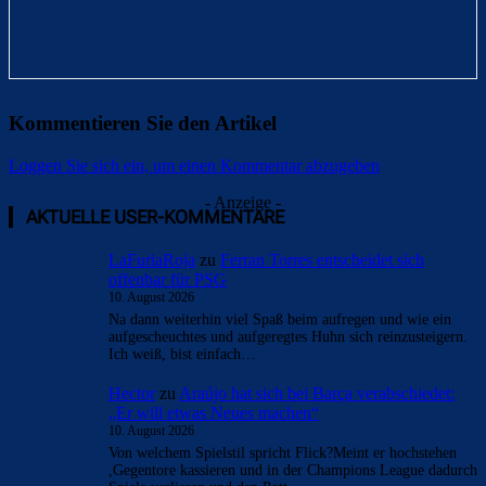
Kommentieren Sie den Artikel
Loggen Sie sich ein, um einen Kommentar abzugeben
- Anzeige -
AKTUELLE USER-KOMMENTARE
LaFuriaRoja
zu
Ferran Torres entscheidet sich
offenbar für PSG
10. August 2026
Na dann weiterhin viel Spaß beim aufregen und wie ein
aufgescheuchtes und aufgeregtes Huhn sich reinzusteigern.
Ich weiß, bist einfach…
Hector
zu
Araújo hat sich bei Barça verabschiedet:
„Er will etwas Neues machen“
10. August 2026
Von welchem Spielstil spricht Flick?Meint er hochstehen
,Gegentore kassieren und in der Champions League dadurch