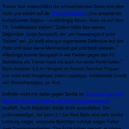
Trainer Xavi unterschätzt die schwächelnden Gäste trotzdem
nicht und erklärt auf der
Pressekonferenz
: „Uns erwartet ein
komplizierter Gegner – unabhängig davon, dass sie auf dem
13. Tabellenplatz stehen.“ Zudem lobte Xavi seinen
Gegenüber Jorge Sampaoli, der „ein herausragend guter
Trainer“ sei: „Er stellt eine gut organisierte Defensive auf den
Platz und lässt seine Mannschaft gut und hoch pressen.“
Allerdings konnte Sampaoli in vier Partien gegen den FC
Barcelona als Trainer noch nie auch nur einen Punkt holen.“
Beim lockeren 3:0 im Hinspiel im Ramon Sanchez Pizjuan
war noch sein Vorgänger Julen Lopetegui, mittlerweile Coach
von Wolverhampton, im Amt.
Definitiv nicht mit dabei gegen Sevilla ist
Ousmane Dembélé,
der noch ein paar Wochen mit einer Muskelverletzung
ausfällt. Auch Alejandro Balde droht auszufallen. Der
Linksverteidiger, der beim 2:1 bei Real Betis eine sehr starke
Leistung zeigte, verpasste Berichten zufolge wegen Fieber
zwei Trainingseinheiten.
“Die Ärzte haben gesagt, er könne