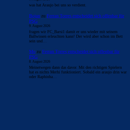
- Anzeige -
AKTUELLE USER-KOMMENTARE
CulersTony
zu
Duo soll Klub verlassen: „Ich gebe
ihnen diesen Ratschlag“
9. August 2026
Finde es fair vom Verein, den Spielern reinen Wein
einzuschenken
CulersTony
zu
Araújo hat sich bei Barça
verabschiedet: „Er will etwas Neues machen“
9. August 2026
Generell frage ich mich, ob die Zahlen welche veröffentlich
werden, der Wahrheit entsprechen. Bei einer AG wohl am
ehesten. Die…
Rivaldo78
zu
Araújo hat sich bei Barça
verabschiedet: „Er will etwas Neues machen“
9. August 2026
was hat Araujo bei uns so verdient.
Bojan
zu
Ferran Torres entscheidet sich offenbar für
PSG