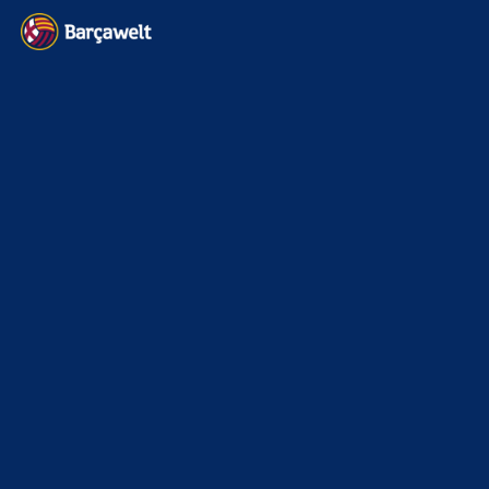
News
4697
xTop News
4124
La Liga
3264
Champions League
1112
Interview & PK
888
Sonstiges
675
Kader
626
Transfermarkt
605
Impressum
Datenschutz
Kontakt