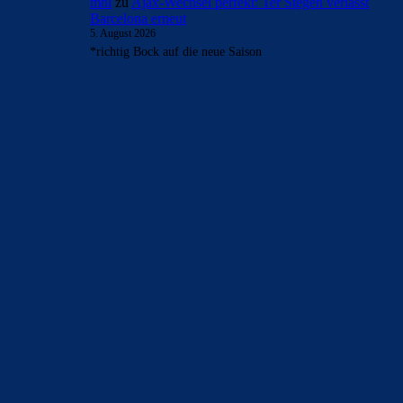
mnl
zu
Ajax-Wechsel perfekt: Ter Stegen verlässt
Barcelona erneut
5. August 2026
*richtig Bock auf die neue Saison
BILDERGALERIEN
Barça zurück im Camp Nou: Der große Comeback-Tag in Bildern
22. November 2025
Heim und auswärts: Das sollen die Trikots von Barça für die Saison
2025/26 sein
6. Januar 2025
WEITERE KATEGORIEN
News
4691
xTop News
4116
La Liga
3264
Champions League
1112
Interview & PK
888