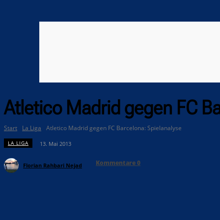
Atletico Madrid gegen FC Ba
Start
La Liga
Atletico Madrid gegen FC Barcelona: Spielanalyse
LA LIGA
13. Mai 2013
Kommentare
0
Florian Rahbari Nejad