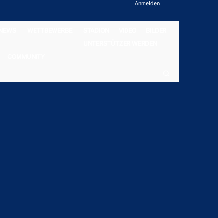
Anmelden
NEWS
WETTBEWERBE
STADION
VIDEO
BILDER
UNTERSTÜTZER WERDEN
COMMUNITY