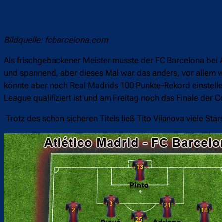
Bildquelle: fcbarcelona.com
Als frischgebackener Meister musste der FC Barcelona bei A
und spannend, aber dieses Mal war das anders, vor allem we
könnte aber noch Real Madrids 100 Punkte-Rekord einstellen
League qualifiziert ist und am Freitag noch das Finale der 
Trotz des schon sicheren Titels ließ Tito Vilanova viele Star