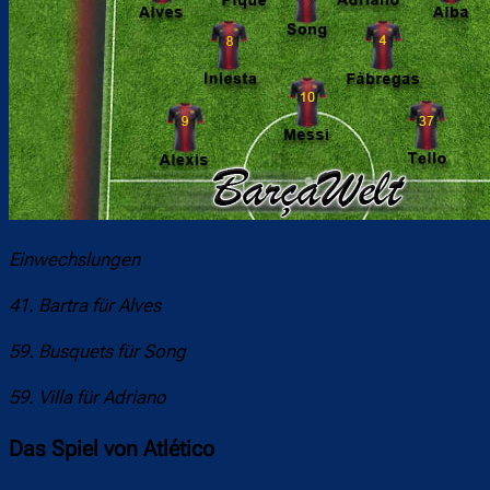
Einwechslungen
41. Bartra für Alves
59. Busquets für Song
59. Villa für Adriano
Das Spiel von Atlético