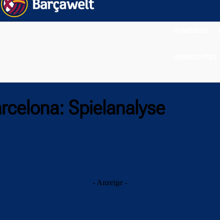
STARTSEITE
VERMISCHTES
rcelona: Spielanalyse
- Anzeige -