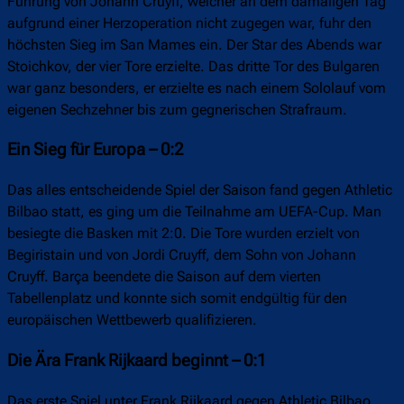
Führung von Johann Cruyff, welcher an dem damaligen Tag
aufgrund einer Herzoperation nicht zugegen war, fuhr den
höchsten Sieg im San Mames ein. Der Star des Abends war
Stoichkov, der vier Tore erzielte. Das dritte Tor des Bulgaren
war ganz besonders, er erzielte es nach einem Sololauf vom
eigenen Sechzehner bis zum gegnerischen Strafraum.
Ein Sieg für Europa – 0:2
Das alles entscheidende Spiel der Saison fand gegen Athletic
Bilbao statt, es ging um die Teilnahme am UEFA-Cup. Man
besiegte die Basken mit 2:0. Die Tore wurden erzielt von
Begiristain und von Jordi Cruyff, dem Sohn von Johann
Cruyff. Barça beendete die Saison auf dem vierten
Tabellenplatz und konnte sich somit endgültig für den
europäischen Wettbewerb qualifizieren.
Die Ära Frank Rijkaard beginnt – 0:1
Das erste Spiel unter Frank Rijkaard gegen Athletic Bilbao