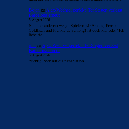
- Anzeige -
AKTUELLE USER-KOMMENTARE
Alma-03
zu
Ajax-Wechsel perfekt: Ter Stegen
verlässt Barcelona erneut
6. August 2026
@dinho84culer Schaun wir mal, aber schön wäre es doch,
wenn wir uns hier rein sportlich fetzen könnten. Aber nein,
dafür…
Bojan
zu
Ajax-Wechsel perfekt: Ter Stegen verlässt
Barcelona erneut
5. August 2026
BTW: Asslani ist vom Markt! eine option weniger, here we
go.
Bojan
zu
Ajax-Wechsel perfekt: Ter Stegen verlässt
Barcelona erneut
5. August 2026
ja das versuche ich mir auch jeden tag einzureden, dass ich
mich auf die kommende saison freue. Schauen wir mal…