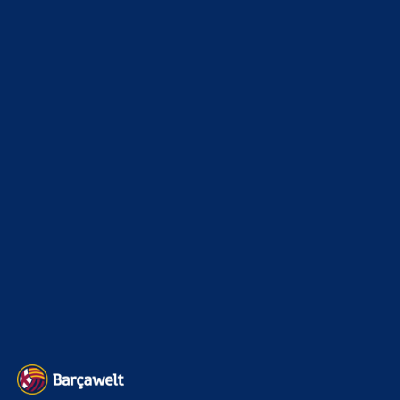
Bojan
zu
Ajax-Wechsel perfekt: Ter Stegen verlässt
Barcelona erneut
5. August 2026
Na unter anderem wegen Spielern wir Arahoe, Ferran
Goldfisch und Frenkie de Schlong! Ist doch klar oder? Ich
liebe sie…
mnl
zu
Ajax-Wechsel perfekt: Ter Stegen verlässt
Barcelona erneut
5. August 2026
*richtig Bock auf die neue Saison
BILDERGALERIEN
Barça zurück im Camp Nou: Der große Comeback-Tag in Bildern
22. November 2025
Heim und auswärts: Das sollen die Trikots von Barça für die Saison
2025/26 sein
6. Januar 2025
WEITERE KATEGORIEN