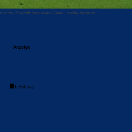
ist bedient. (Fotocredit: imago images / Cordon Press/Miguelez Sports)
acebook
Twitter
WhatsApp
- Anzeige -