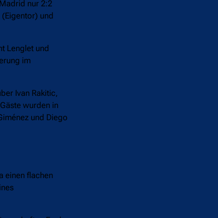
 Madrid nur 2:2
 (Eigentor) und
nt Lenglet und
ierung im
ber Ivan Rakitic,
e Gäste wurden in
 Giménez und Diego
a einen flachen
ines