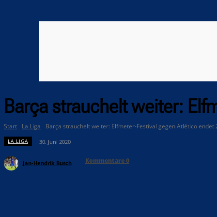
Barça strauchelt weiter: Elf
Start
La Liga
Barça strauchelt weiter: Elfmeter-Festival gegen Atlético endet 
LA LIGA
30. Juni 2020
Kommentare
0
Jan-Hendrik Busch