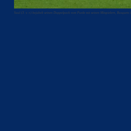
Saul (3. v. r.) bejubelt seinen Doppelpack vom Punkt mit seinen Mitspielern, Busquets 
Teilen
F