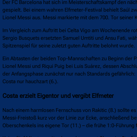
Der FC Barcelona hat sich im Meisterschaftskampf den näch
gespielt. Bei einem wahren Elfmeter-Festival behielt Saúl z
Lionel Messi aus. Messi markierte mit dem 700. Tor seiner 
Im Vergleich zum Auftritt bei Celta Vigo am Wochenende ro
Sergio Busquets ersetzten Samuel Umtiti und Ansu Fati, wäh
Spitzenspiel für seine zuletzt guten Auftritte belohnt wurde.
Ein Abtasten der beiden Top-Mannschaften zu Beginn der Part
Lionel Messi und Riqui Puig bei Luis Suárez, dessen Abschlu
der Anfangsphase zunächst nur nach Standards gefährlich:
Costa nur hauchzart (6.).
Costa erzielt Eigentor und vergibt Elfmeter
Nach einem harmlosen Fernschuss von Rakitic (8.) sollte es 
Messi-Freistoß kurz vor der Linie zur Ecke, anschließend be
Oberschenkels ins eigene Tor (11.) – die frühe 1:0-Führung 