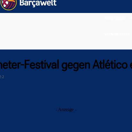
STARTSEITE
VERMISCHTES
meter-Festival gegen Atlético
2:2
- Anzeige -