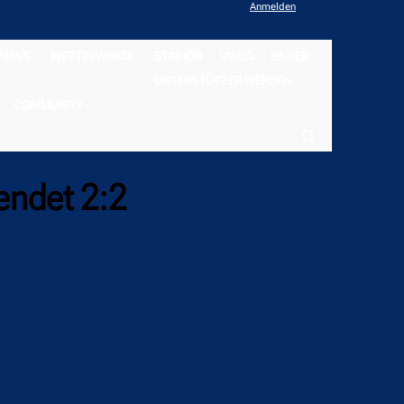
Anmelden
NEWS
WETTBEWERBE
STADION
VIDEO
BILDER
UNTERSTÜTZER WERDEN
COMMUNITY
 endet 2:2