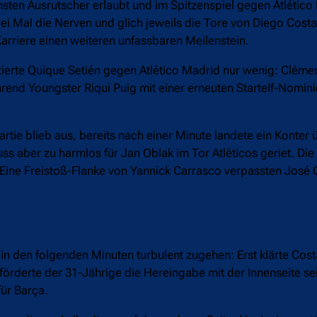
sten Ausrutscher erlaubt und im Spitzenspiel gegen Atlético
wei Mal die Nerven und glich jeweils die Tore von Diego Costa
Karriere einen weiteren unfassbaren Meilenstein.
tierte Quique Setién gegen Atlético Madrid nur wenig: Cléme
rend Youngster Riqui Puig mit einer erneuten Startelf-Nomin
ie blieb aus, bereits nach einer Minute landete ein Konter ü
ss aber zu harmlos für Jan Oblak im Tor Atléticos geriet. Di
 Eine Freistoß-Flanke von Yannick Carrasco verpassten José
in den folgenden Minuten turbulent zugehen: Erst klärte Cost
förderte der 31-Jährige die Hereingabe mit der Innenseite se
für Barça.