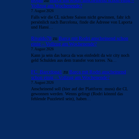
Bojan
zu
Barça mit Rodri anscheinend schon einig –
Vollzug am Wochenende?
7. August 2026
Falls wir die CL nächste Saison nicht gewinnen, fahr ich
persönlich nach Barcelona, finde die Adresse von Laporta
und Hansi…
Rivaldo78
zu
Barça mit Rodri anscheinend schon
einig – Vollzug am Wochenende?
7. August 2026
Kann ja sein das barca da was einfedelt da wir city noch
geld Schulden aus dem transfer von torres. Na…
FC_Barcelona1
zu
Barça mit Rodri anscheinend
schon einig – Vollzug am Wochenende?
7. August 2026
Anscheinend soll (hier auf der Plattform: muss) die CL
gewonnen werden. Wenns gelingt (Rodri könntd das
fehlende Puzzleteil sein), haben…
BILDERGALERIEN
Barça zurück im Camp Nou: Der große Comeback-Tag in Bildern