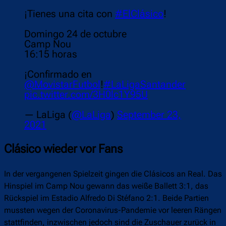
¡Tienes una cita con
#ElClásico
!
Domingo 24 de octubre
Camp Nou
16:15 horas
¡Confirmado en
@MovistarFutbol
!
#LaLigaSantander
pic.twitter.com/3H0lc1Y95U
— LaLiga (
@LaLiga
)
September 23,
2021
Clásico wieder vor Fans
In der vergangenen Spielzeit gingen die Clásicos an Real. Das
Hinspiel im Camp Nou gewann das weiße Ballett 3:1, das
Rückspiel im Estadio Alfredo Di Stéfano 2:1. Beide Partien
mussten wegen der Coronavirus-Pandemie vor leeren Rängen
stattfinden, inzwischen jedoch sind die Zuschauer zurück in