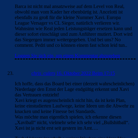
Barca ist nicht mal ansatzweise auf dem Level von Real,
obwohl man vom Kader her ebenbürtig ist. Ancelotti ist
ebenfalls zu groß für die kleine Nummer Xavi. Europa
League Versager vs CL Sieger, natürlich verlieren wir.
Wahnsinn wie Real jeden Leistungsträger ersetzen kann und
dieser sofort einschlägt und zum Anführer mutiert. Dort wird
das Siegergen immer weitergegeben. Und bei uns? No
comment. Pedri und co können einem fast schon leid tun..
Loggen Sie sich ein, um einen Kommentar abzugeben
chris_culers
16. Oktober 2022 Beim 17:15
Ich hoffe, dass das Board bei einer (derzeit wahrscheinlichen)
Niederlage den Ernst der Lage endgültig erkennt und Xavi
das Vertrauen entzieht!
Xavi kriegt es augenscheinlich nicht hin, da ist kein Plan,
keine einstudierten Laufwege, keine Ideen um die Abwehr zu
knacken und keine Finesse bei Standards.
Was möchte man eigentlich spielen, ich erkenne diesen
„Xaviball“ nicht, vielmehr sehe ich sehr viel „Bullshitball“.
Xavi ist ja nicht erst seit gestern im Amt….