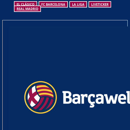
EL CLÁSICO
FC BARCELONA
LA LIGA
LIVETICKER
REAL MADRID