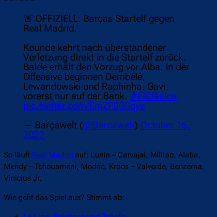
🚨 OFFIZIELL: Barças Startelf gegen
Real Madrid.
Kounde kehrt nach überstandener
Verletzung direkt in die Startelf zurück.
Balde erhält den Vorzug vor Alba. In der
Offensive beginnen Dembélé,
Lewandowski und Raphinha. Gavi
vorerst nur auf der Bank.
#ElClásico
pic.twitter.com/EmZP06Gqye
— Barçawelt (
@Barcawelt
)
October 16,
2022
So läuft
Real Madrid
auf: Lunin – Carvajal, Militao, Alaba,
Mendy – Tchouameni, Modric, Kroos – Valverde, Benzema,
Vinicius Jr.
Wie geht das Spiel aus? Stimmt ab: