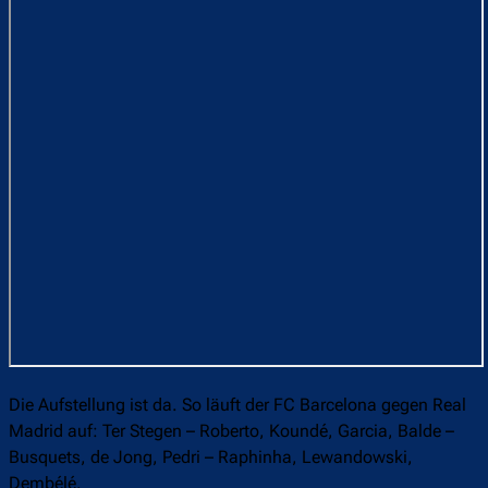
Die Aufstellung ist da. So läuft der FC Barcelona gegen Real
Madrid auf: Ter Stegen – Roberto, Koundé, Garcia, Balde –
Busquets, de Jong, Pedri – Raphinha, Lewandowski,
Dembélé.