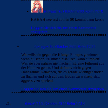
Katsura
16. Oktober 2022 Beim 17:19
HAHAH nee erst ab min 80 kommt dann kessie
Loggen Sie sich ein, um einen Kommentar
abzugeben
Los reyes
16. Oktober 2022 Beim 17:21
Wie willst du gegen die Könige Europas gewinnen,
wenn du schon 2:0 hinten bist? Real kann aufholen!!
Was sie aber nahezu nie machen, ist, eine Führung aus
der Hand zu geben. Und definitiv nicht gegen
Handzahme Katalanen, die es gerade wichtiger finden
zu fluchen und sich auf dem Boden zu wälzen, statt
aggressiv zu spielen!
Loggen Sie sich ein, um einen Kommentar abzugeben
Barca12
16. Oktober 2022 Beim 17:13