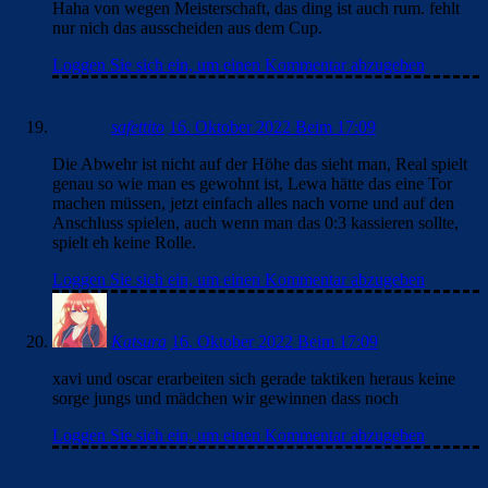
Haha von wegen Meisterschaft, das ding ist auch rum. fehlt
nur nich das ausscheiden aus dem Cup.
Loggen Sie sich ein, um einen Kommentar abzugeben
safettito
16. Oktober 2022 Beim 17:09
Die Abwehr ist nicht auf der Höhe das sieht man, Real spielt
genau so wie man es gewohnt ist, Lewa hätte das eine Tor
machen müssen, jetzt einfach alles nach vorne und auf den
Anschluss spielen, auch wenn man das 0:3 kassieren sollte,
spielt eh keine Rolle.
Loggen Sie sich ein, um einen Kommentar abzugeben
Katsura
16. Oktober 2022 Beim 17:09
xavi und oscar erarbeiten sich gerade taktiken heraus keine
sorge jungs und mädchen wir gewinnen dass noch
Loggen Sie sich ein, um einen Kommentar abzugeben