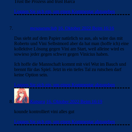
Trust the Prozess and trust Barca
Loggen Sie sich ein, um einen Kommentar abzugeben
mesqueunclub
16. Oktober 2022 Beim 16:16
Das sieht auf dem Papier natürlich so aus, als wäre das mit
Roberto und Vini Selbstmord aber da hat man (hoffe ich) eine
kollektive Lösung gegen Vini am Start, weil alleine wird es
sowieso jeder gegen schwer gegen Vinicius haben.
Ich hoffe die Mannschaft kommt mit viel Wut im Bauch und
brennt für das Spiel. Jetzt in ein tiefes Tal zu rutschen darf
keine Option sein.
Loggen Sie sich ein, um einen Kommentar abzugeben
Katsura
16. Oktober 2022 Beim 16:19
kounde kontrolliert vini alles gut
Loggen Sie sich ein, um einen Kommentar abzugeben