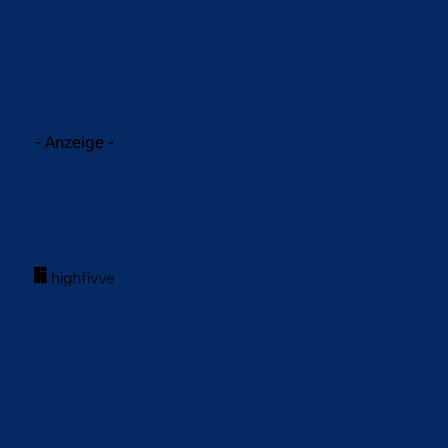
- Anzeige -
acebook
Twitter
WhatsApp