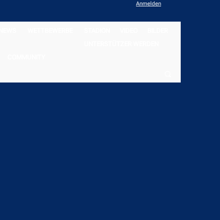
Anmelden
NEWS
WETTBEWERBE
STADION
VIDEO
BILDER
UNTERSTÜTZER WERDEN
COMMUNITY