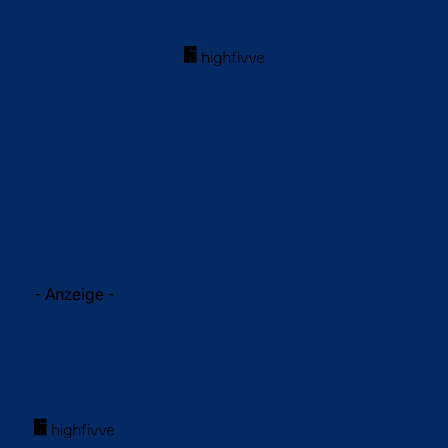
acebook
Twitter
WhatsApp
- Anzeige -