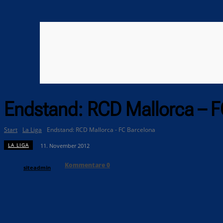
Endstand: RCD Mallorca – F
Start
La Liga
Endstand: RCD Mallorca - FC Barcelona
LA LIGA
11. November 2012
Kommentare
0
siteadmin