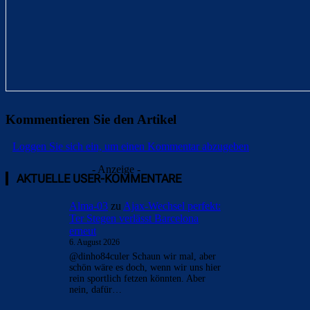
Kommentieren Sie den Artikel
Loggen Sie sich ein, um einen Kommentar abzugeben
- Anzeige -
AKTUELLE USER-KOMMENTARE
Alma-03
zu
Ajax-Wechsel perfekt:
Ter Stegen verlässt Barcelona
erneut
6. August 2026
@dinho84culer Schaun wir mal, aber
schön wäre es doch, wenn wir uns hier
rein sportlich fetzen könnten. Aber
nein, dafür…