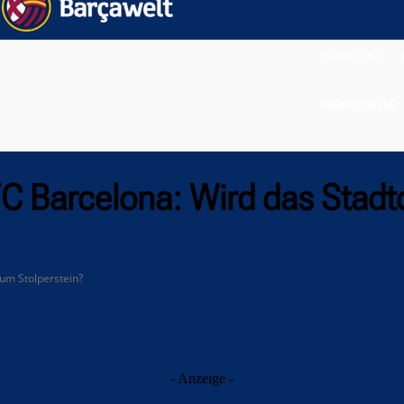
STARTSEITE
VERMISCHTES
C Barcelona: Wird das Stad
um Stolperstein?
- Anzeige -