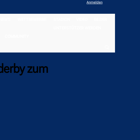
Anmelden
NEWS
WETTBEWERBE
STADION
VIDEO
BILDER
UNTERSTÜTZER WERDEN
COMMUNITY
tderby zum