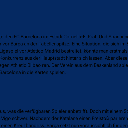
e den FC Barcelona im Estadi Cornellá-El Prat. Und Spannung
 vor Barça an der Tabellenspitze. Eine Situation, die sich im
gaspiel vor Atlético Madrid bestreitet, könnte man erstmals 
nkurrenz aus der Hauptstadt hinter sich lassen. Aber dieser
gen Athletic Bilbao ran. Der Verein aus dem Baskenland spiel
arcelona in die Karten spielen.
s, was die verfügbaren Spieler anbetrifft. Doch mit einem S
lta Vigo schwer. Nachdem der Katalane einen Freistoß parieren 
 einen Kreuzbandriss. Barça setzt nun voraussichtlich für den