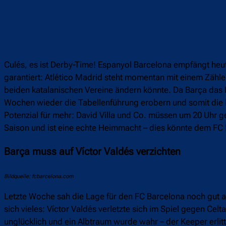
Culés, es ist Derby-Time! Espanyol Barcelona empfängt heut
garantiert: Atlético Madrid steht momentan mit einem Zähler
beiden katalanischen Vereine ändern könnte. Da Barça das Li
Wochen wieder die Tabellenführung erobern und somit die Ko
Potenzial für mehr: David Villa und Co. müssen um 20 Uhr ge
Saison und ist eine echte Heimmacht – dies könnte dem FC B
Barça muss auf Víctor Valdés verzichten
Bildquelle: fcbarcelona.com
Letzte Woche sah die Lage für den FC Barcelona noch gut au
sich vieles: Víctor Valdés verletzte sich im Spiel gegen Ce
unglücklich und ein Albtraum wurde wahr – der Keeper erlitt