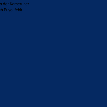
ss der Kameruner
h Puyol fehlt