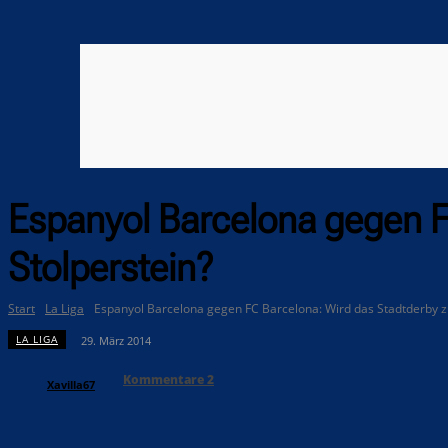
Espanyol Barcelona gegen F
Stolperstein?
Start
La Liga
Espanyol Barcelona gegen FC Barcelona: Wird das Stadtderby z
LA LIGA
29. März 2014
Kommentare
2
Xavilla67