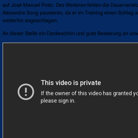
auf José Manuel Pinto. Des Weiteren fehlen die Dauerverl
Alexandre Song pausieren, da er im Training einen Schlag ab
weiterhin angeschlagen.
An dieser Stelle ein Dankeschön und gute Besserung an uns