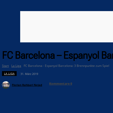
FC Barcelona – Espanyol Ba
Start
La Liga
FC Barcelona - Espanyol Barcelona: 3 Brennpunkte zum Spiel
LA LIGA
31. März 2019
Kommentare
0
Florian Rahbari Nejad