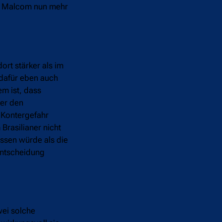
mmt Malcom nun mehr
ort stärker als im
 dafür eben auch
em ist, dass
der den
e Kontergefahr
Brasilianer nicht
assen würde als die
Entscheidung
wei solche