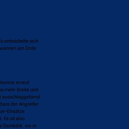
 entwickelte sich
 gewannen am Ende
 konnte erneut
na mehr Breite und
it ausschlaggebend
 dass der Angreifer
ker-Einsätze
. Es ist also
ne Dembélé, wo er