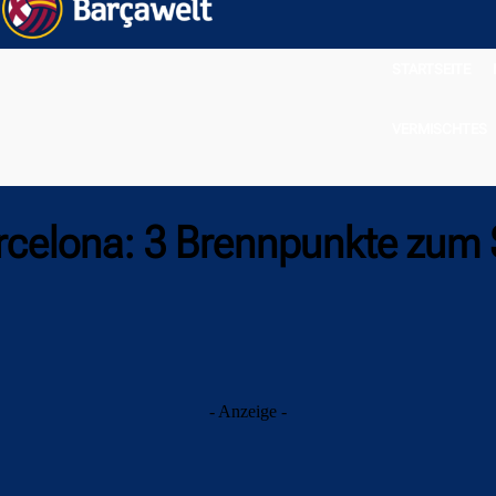
STARTSEITE
VERMISCHTES
rcelona: 3 Brennpunkte zum 
- Anzeige -