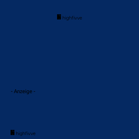
acebook
Twitter
WhatsApp
- Anzeige -