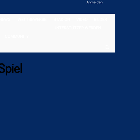
Anmelden
NEWS
WETTBEWERBE
STADION
VIDEO
BILDER
UNTERSTÜTZER WERDEN
COMMUNITY
Spiel