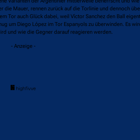
dene Varianten der Argentinier mittlerweile beherrscht und wie
er die Mauer, rennen zurück auf die Torlinie und dennoch üb
m Tor auch Glück dabei, weil Víctor Sanchez den Ball eigent
nug um Diego López im Tor Espanyols zu überwinden. Es wi
wird und wie die Gegner darauf reagieren werden.
- Anzeige -
acebook
Twitter
WhatsApp