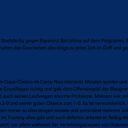
 Stadtderby gegen Espanyol Barcelona auf dem Programm. Es
 hatten das Geschehen allerdings zu jeder Zeit im Griff und
ng im Copa-Clásico im Camp Nou relevante Minuten spielen und
ie Grundlagen richtig und gab dem Offensivspiel der Blaugra
und auch seinen Laufwegen enorme Probleme. Malcom war m
m 2-0 und seiner guten Chance zum 1-0. Es ist verwunderlich,
sätzen immer zu überzeugen wusste und zumindest mehrere Jo
 Training alles gibt und auch defensiv arbeitet er fleißig mit
nsetzt, vor allem während der Verletzungspausen von Ousma