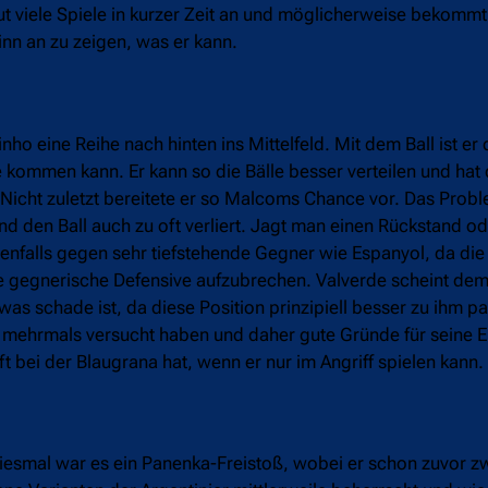
neut viele Spiele in kurzer Zeit an und möglicherweise beko
nn an zu zeigen, was er kann.
o eine Reihe nach hinten ins Mittelfeld. Mit dem Ball ist er d
efe kommen kann. Er kann so die Bälle besser verteilen und hat
 Nicht zuletzt bereitete er so Malcoms Chance vor. Das Probl
nd den Ball auch zu oft verliert. Jagt man einen Rückstand o
 Ebenfalls gegen sehr tiefstehende Gegner wie Espanyol, da di
e gegnerische Defensive aufzubrechen. Valverde scheint dem 
was schade ist, da diese Position prinzipiell besser zu ihm p
on mehrmals versucht haben und daher gute Gründe für seine 
ft bei der Blaugrana hat, wenn er nur im Angriff spielen kann.
 Diesmal war es ein Panenka-Freistoß, wobei er schon zuvor z