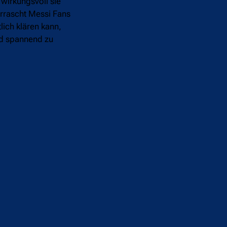
 wirkungsvoll sie
errascht Messi Fans
lich klären kann,
rd spannend zu