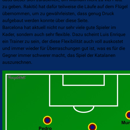
zu geben. Rakitić hat dafür teilweise die Läufe auf dem Flügel
übernommen, um zu gewährleisten, dass genug Druck
aufgebaut werden konnte über diese Seite.
Barcelona hat aktuell nicht nur sehr viele gute Spieler im
Kader, sondern auch sehr flexible. Dazu scheint Luis Enrique
ein Trainer zu sein, der diese Flexibilität auch voll auskostet
und immer wieder für Überraschungen gut ist, was es für die
Gegner immer schwerer macht, das Spiel der Katalanen
auszurechnen.