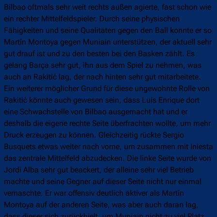
Bilbao oftmals sehr weit rechts außen agierte, fast schon wie
ein rechter Mittelfeldspieler. Durch seine physischen
Fähigkeiten und seine Qualitäten gegen den Ball konnte er so
Martín Montoya gegen Muniain unterstützen, der aktuell sehr
gut drauf ist und zu den besten bei den Basken zählt. Es
gelang Barça sehr gut, ihn aus dem Spiel zu nehmen, was
auch an Rakitić lag, der nach hinten sehr gut mitarbeitete.
Ein weiterer möglicher Grund für diese ungewohnte Rolle von
Rakitić könnte auch gewesen sein, dass Luis Enrique dort
eine Schwachstelle von Bilbao ausgemacht hat und er
deshalb die eigene rechte Seite überfrachten wollte, um mehr
Druck erzeugen zu können. Gleichzeitig rückte Sergio
Busquets etwas weiter nach vorne, um zusammen mit Iniesta
das zentrale Mittelfeld abzudecken. Die linke Seite wurde von
Jordi Alba sehr gut beackert, der alleine sehr viel Betrieb
machte und seine Gegner auf dieser Seite nicht nur einmal
vernaschte. Er war offensiv deutlich aktiver als Martín
Montoya auf der anderen Seite, was aber auch daran lag,
dass dieser sich zurückhielt, um Muniain nicht zu viel Platz