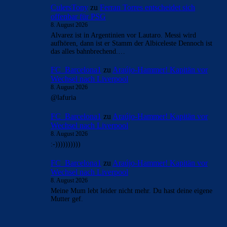
Überspringen
Überspringen
- Anzeige -
AKTUELLE USER-KOMMENTARE
Clouds: Experte
zu
Araújo-Hammer! Kapitän vor
Wechsel nach Liverpool
8. August 2026
Du hast meine Fallenkarte aktiviert LaFuriaRoja und dein
Busenfreund ist mit reingetappt… schau weiter oben, da rät
Mo mir bzgl…