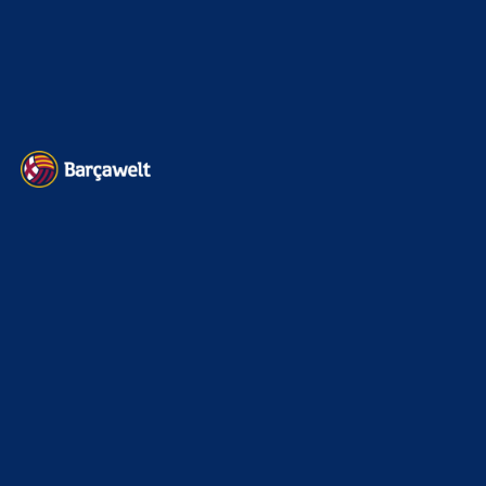
BILDERGALERIEN
Barça zurück im Camp Nou: Der große Comeback-Tag in Bildern
22. November 2025
Heim und auswärts: Das sollen die Trikots von Barça für die Saison
2025/26 sein
6. Januar 2025
WEITERE KATEGORIEN
News
4695
xTop News
4121
La Liga
3264
Champions League
1112
Interview & PK
888
Sonstiges
675
Kader
626
Transfermarkt
603
Impressum