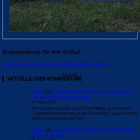
Kommentieren Sie den Artikel
Loggen Sie sich ein, um einen Kommentar abzugeben
- Anzeige -
AKTUELLE USER-KOMMENTARE
Hector
zu
Araújo hat sich bei Barça verabschiedet:
„Er will etwas Neues machen“
10. August 2026
Von welchem Spielstil spricht Flick?Meint er hochstehen
,Gegentore kassieren und in der Champions League dadurch
Spiele verlieren und den Pott…
Hector
zu
Duo soll Klub verlassen: „Ich gebe ihnen
diesen Ratschlag“