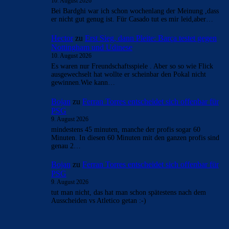
10. August 2026
Bei Bardghi war ich schon wochenlang der Meinung ,dass
er nicht gut genug ist. Für Casado tut es mir leid,aber…
Hector
zu
Erst Sieg, dann Pleite: Barça testet gegen
Nottingham und Udinese
10. August 2026
Es waren nur Freundschaftsspiele . Aber so so wie Flick
ausgewechselt hat wollte er scheinbar den Pokal nicht
gewinnen.Wie kann…
Bojan
zu
Ferran Torres entscheidet sich offenbar für
PSG
9. August 2026
mindestens 45 minuten, manche der profis sogar 60
Minuten. In diesen 60 Minuten mit den ganzen profis sind
genau 2…
Bojan
zu
Ferran Torres entscheidet sich offenbar für
PSG
9. August 2026
tut man nicht, das hat man schon spätestens nach dem
Ausscheiden vs Atletico getan :-)