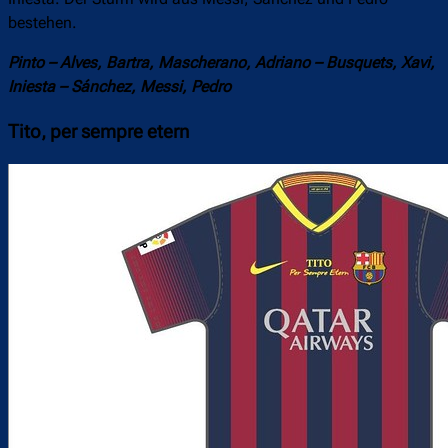
bestehen.
Pinto – Alves, Bartra, Mascherano, Adriano – Busquets, Xavi,
Iniesta – Sánchez, Messi, Pedro
Tito, per sempre etern