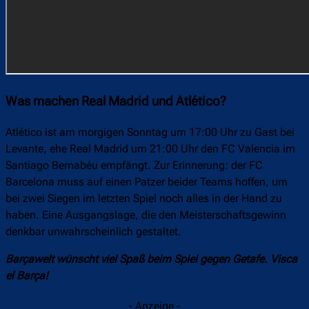
Was machen Real Madrid und Atlético?
Atlético ist am morgigen Sonntag um 17:00 Uhr zu Gast bei
Levante, ehe Real Madrid um 21:00 Uhr den FC Valencia im
Santiago Bernabéu empfängt. Zur Erinnerung: der FC
Barcelona muss auf einen Patzer beider Teams hoffen, um
bei zwei Siegen im letzten Spiel noch alles in der Hand zu
haben. Eine Ausgangslage, die den Meisterschaftsgewinn
denkbar unwahrscheinlich gestaltet.
Barçawelt wünscht viel Spaß beim Spiel gegen Getafe. Visca
el Barça!
- Anzeige -