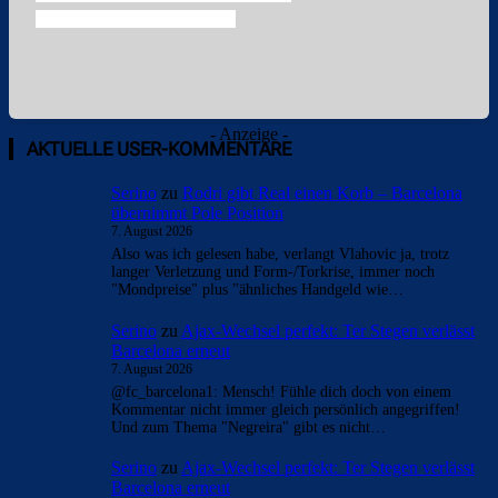
- Anzeige -
AKTUELLE USER-KOMMENTARE
Serino
zu
Rodri gibt Real einen Korb – Barcelona
übernimmt Pole Position
7. August 2026
Also was ich gelesen habe, verlangt Vlahovic ja, trotz
langer Verletzung und Form-/Torkrise, immer noch
"Mondpreise" plus "ähnliches Handgeld wie…
Serino
zu
Ajax-Wechsel perfekt: Ter Stegen verlässt
Barcelona erneut
7. August 2026
@fc_barcelona1: Mensch! Fühle dich doch von einem
Kommentar nicht immer gleich persönlich angegriffen!
Und zum Thema "Negreira" gibt es nicht…
Serino
zu
Ajax-Wechsel perfekt: Ter Stegen verlässt
Barcelona erneut