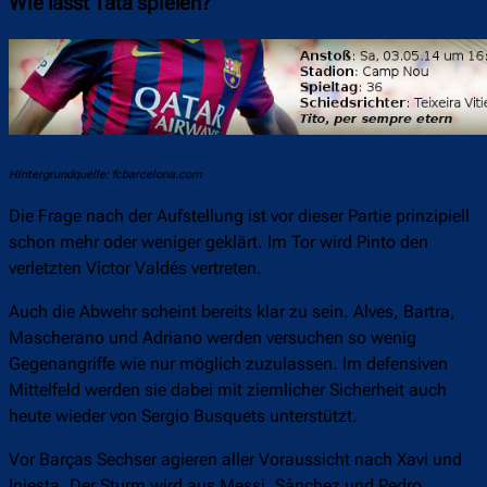
Wie lässt Tata spielen?
Hintergrundquelle: fcbarcelona.com
Die Frage nach der Aufstellung ist vor dieser Partie prinzipiell
schon mehr oder weniger geklärt. Im Tor wird Pinto den
verletzten Víctor Valdés vertreten.
Auch die Abwehr scheint bereits klar zu sein. Alves, Bartra,
Mascherano und Adriano werden versuchen so wenig
Gegenangriffe wie nur möglich zuzulassen. Im defensiven
Mittelfeld werden sie dabei mit ziemlicher Sicherheit auch
heute wieder von Sergio Busquets unterstützt.
Vor Barças Sechser agieren aller Voraussicht nach Xavi und
Iniesta. Der Sturm wird aus Messi, Sánchez und Pedro