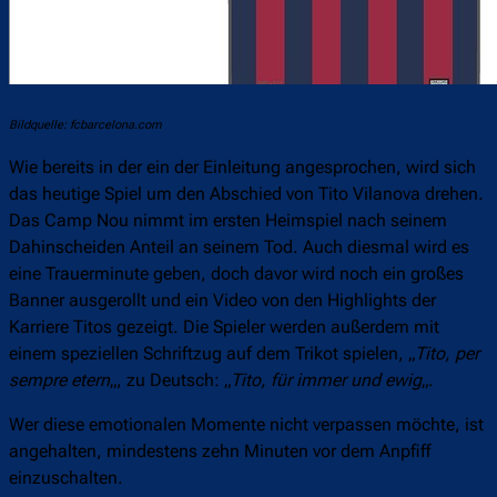
Bildquelle: fcbarcelona.com
Wie bereits in der ein der Einleitung angesprochen, wird sich
das heutige Spiel um den Abschied von Tito Vilanova drehen.
Das Camp Nou nimmt im ersten Heimspiel nach seinem
Dahinscheiden Anteil an seinem Tod. Auch diesmal wird es
eine Trauerminute geben, doch davor wird noch ein großes
Banner ausgerollt und ein Video von den Highlights der
Karriere Titos gezeigt. Die Spieler werden außerdem mit
einem speziellen Schriftzug auf dem Trikot spielen, „
Tito, per
sempre etern
„, zu Deutsch: „
Tito, für immer und ewig
„.
Wer diese emotionalen Momente nicht verpassen möchte, ist
angehalten, mindestens zehn Minuten vor dem Anpfiff
einzuschalten.