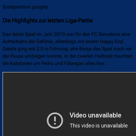
{loadposition google}
Die Highlights zur letzten Liga-Partie
Das letzte Spiel im Jahr 2013 war für den FC Barcelona eine
Achterbahn der Gefühle, allerdings mit einem Happy End.
Getafe ging mit 2:0 in Führung, ehe Barça das Spiel noch vor
der Pause umbiegen konnte. In der zweiten Halbzeit machten
die Katalanen um Pedro und Fàbregas alles klar.