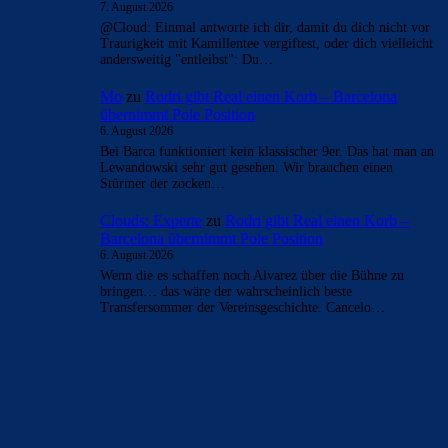
7. August 2026
@Cloud: Einmal antworte ich dir, damit du dich nicht vor
Traurigkeit mit Kamillentee vergiftest, oder dich vielleicht
andersweitig "entleibst": Du…
Mo
zu
Rodri gibt Real einen Korb – Barcelona
übernimmt Pole Position
6. August 2026
Bei Barca funktioniert kein klassischer 9er. Das hat man an
Lewandowski sehr gut gesehen. Wir brauchen einen
Stürmer der zocken…
Clouds: Experte
zu
Rodri gibt Real einen Korb –
Barcelona übernimmt Pole Position
6. August 2026
Wenn die es schaffen noch Alvarez über die Bühne zu
bringen… das wäre der wahrscheinlich beste
Transfersommer der Vereinsgeschichte. Cancelo…
BILDERGALERIEN
Barça zurück im Camp Nou: Der große Comeback-Tag in Bildern