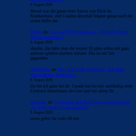
diesen Ratschlag“
9. August 2026
*Atletico Madrid Spiel
Bojan
zu
Duo soll Klub verlassen: „Ich gebe ihnen
diesen Ratschlag“
9. August 2026
Bernal war die ganze erste Saison von Flick im
Krankenhaus, und Casados downfall begann genau nach der
ersten hälfte der…
Bojan
zu
Duo soll Klub verlassen: „Ich gebe ihnen
diesen Ratschlag“
9. August 2026
absolut, das hätte man die letzten 10 jahre schon mit ganz
anderen spielern machen müssen. Das ist nur fair
gegenüber…
Azulgrana
zu
Duo soll Klub verlassen: „Ich gebe
ihnen diesen Ratschlag“
9. August 2026
Da bin ich ganz bei dir. Casadó hat bei mir nachhaltig mehr
Eindruck hinterlassen als Gavi und vor allem De…
merenge
zu
Araújo hat sich bei Barça verabschiedet: