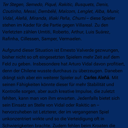
Ter Stegen, Semedo, Piqué, Rakitic, Busquets, Denis,
Coutinho, Messi, Dembélé, Malcom, Lenglet, Alba, Munir,
Vidal, Aleñá, Miranda, Iñaki Peña, Chumi
– diese Spieler
stehen im Kader für die Partie gegen Villareal. Zu den
Verletzten zählen Umtiti, Roberto, Arthur, Luis Suárez,
Rafinha, Cillessen, Samper, Vermaelen.
Aufgrund dieser Situation ist Ernesto Valverde gezwungen,
bisher nicht so oft eingesetzten Spielern mehr Zeit auf dem
Feld zu geben. Insbesondere hat Arturo Vidal davon profitiert,
denn der Chilene wusste durchaus zu überzeugen. Daneben
drängt sich aber ein weiterer Spieler auf:
Carles Aleñá
. Mit
seinen Fähigkeiten könnte dieser für mehr Stabilität und
Kontrolle sorgen, aber auch kreative Impulse, die zuletzt
fehlten, kann man von ihm erwarten. Jedenfalls bietet sich
sein Einsatz an Stelle von Vidal oder Rakitic an –
hervorzuheben ist Letzterer, der im vergangenen Spiel
unkonzentriert wirkte und so die Verteidigung oft in
Schwierigkeiten brachte. Zudem fehlen beim Kroaten die