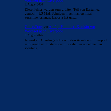
- Anzeige -
AKTUELLE USER-KOMMENTARE
Clouds: Experte
zu
Araújo-Hammer! Kapitän vor
Wechsel nach Liverpool
8. August 2026
Die PL ist nochmal bisschen hektischer und Iraola lässt an
sich einen gepflegten Fussball spielen… und Araujo ist jetzt
nicht…
Mo
zu
Araújo-Hammer! Kapitän vor Wechsel nach
Liverpool
8. August 2026
An dieser Stelle muss man sagen, dass Deco hervorragend
gearbeitet hat. Du kannst doch niemanden erzählen, dass
wir für 5…
Mo
zu
Araújo-Hammer! Kapitän vor Wechsel nach
Liverpool
8. August 2026
Lang lebe Laporta !
FC_Barcelona1
zu
Araújo-Hammer! Kapitän vor
Wechsel nach Liverpool
8. August 2026