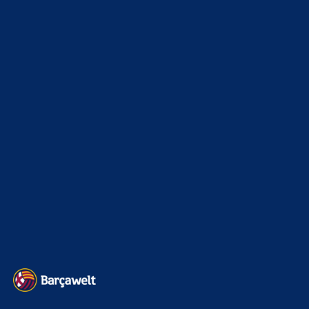
Diese Fehler wurden zum größten Teil von Bartumeu
gemacht. 1,3 Mrd. Schulden muss man erst mal
zusammenbringen. Laporta hat uns…
CulersTony
zu
Araújo-Hammer! Kapitän vor
Wechsel nach Liverpool
8. August 2026
Ja wird er. Allerdings hoffe ich, dass Arauhoe in Liverpool
erfolgreich ist. Erstens, damit sie ihn uns abnehmen und
zweitens,…
BILDERGALERIEN
Barça zurück im Camp Nou: Der große Comeback-Tag in Bildern
22. November 2025
Heim und auswärts: Das sollen die Trikots von Barça für die Saison
2025/26 sein
6. Januar 2025
WEITERE KATEGORIEN
News
4694