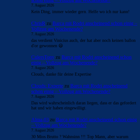
schon einig – Vollzug am Wochenende?
7. August 2026
Kein Ding, immer wieder gern. Helfe wo ich nur kann!
ChrisR
zu
Barça mit Rodri anscheinend schon einig –
Vollzug am Wochenende?
7. August 2026
das verdient Vinicius auch, der hat aber noch keinen ballon
d'or gewonnen 😃
CulersTony
zu
Barça mit Rodri anscheinend schon
einig – Vollzug am Wochenende?
7. August 2026
Clouds, danke für deine Expertise
Clouds: Experte
zu
Barça mit Rodri anscheinend
schon einig – Vollzug am Wochenende?
7. August 2026
Das wird wahrscheinlich daran liegen, dass er das gefordert
hat und wir haben eingewilligt.
Alma-03
zu
Barça mit Rodri anscheinend schon einig
– Vollzug am Wochenende?
7. August 2026
30 Mios Brutto ? Wahnsinn !!! Top Mann, aber warum