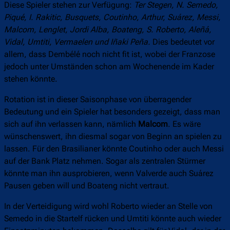
Diese Spieler stehen zur Verfügung:
Ter Stegen, N. Semedo,
Piqué, I. Rakitic, Busquets, Coutinho, Arthur, Suárez, Messi,
Malcom, Lenglet, Jordi Alba, Boateng, S. Roberto, Aleñá,
Vidal, Umtiti, Vermaelen und Iñaki Peña.
Dies bedeutet vor
allem, dass Dembélé noch nicht fit ist, wobei der Franzose
jedoch unter Umständen schon am Wochenende im Kader
stehen könnte.
Rotation ist in dieser Saisonphase von überragender
Bedeutung und ein Spieler hat besonders gezeigt, dass man
sich auf ihn verlassen kann, nämlich
Malcom
. Es wäre
wünschenswert, ihn diesmal sogar von Beginn an spielen zu
lassen. Für den Brasilianer könnte Coutinho oder auch Messi
auf der Bank Platz nehmen. Sogar als zentralen Stürmer
könnte man ihn ausprobieren, wenn Valverde auch Suárez
Pausen geben will und Boateng nicht vertraut.
In der Verteidigung wird wohl Roberto wieder an Stelle von
Semedo in die Startelf rücken und Umtiti könnte auch wieder