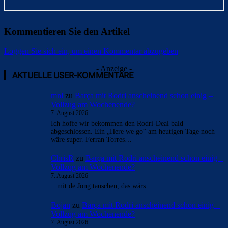
Kommentieren Sie den Artikel
Loggen Sie sich ein, um einen Kommentar abzugeben
- Anzeige -
AKTUELLE USER-KOMMENTARE
mnl
zu
Barça mit Rodri anscheinend schon einig –
Vollzug am Wochenende?
7. August 2026
Ich hoffe wir bekommen den Rodri-Deal bald
abgeschlossen. Ein „Here we go“ am heutigen Tage noch
wäre super. Ferran Torres…
ChrisR
zu
Barça mit Rodri anscheinend schon einig –
Vollzug am Wochenende?
7. August 2026
...mit de Jong tauschen, das wärs
Bojan
zu
Barça mit Rodri anscheinend schon einig –
Vollzug am Wochenende?
7. August 2026