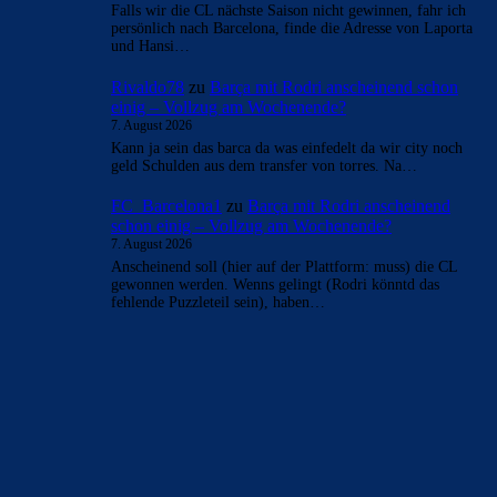
Falls wir die CL nächste Saison nicht gewinnen, fahr ich
persönlich nach Barcelona, finde die Adresse von Laporta
und Hansi…
Rivaldo78
zu
Barça mit Rodri anscheinend schon
einig – Vollzug am Wochenende?
7. August 2026
Kann ja sein das barca da was einfedelt da wir city noch
geld Schulden aus dem transfer von torres. Na…
FC_Barcelona1
zu
Barça mit Rodri anscheinend
schon einig – Vollzug am Wochenende?
7. August 2026
Anscheinend soll (hier auf der Plattform: muss) die CL
gewonnen werden. Wenns gelingt (Rodri könntd das
fehlende Puzzleteil sein), haben…
BILDERGALERIEN
Barça zurück im Camp Nou: Der große Comeback-Tag in Bildern
22. November 2025