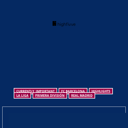
CURRENTLY_IMPORTANT
FC BARCELONA
HIGHLIGHTS
LA LIGA
PRIMERA DIVISIÓN
REAL MADRID