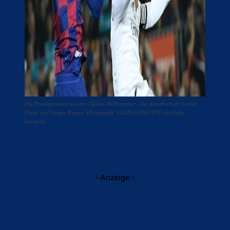
Die Protagonisten bei der Clásico-Nullnummer: Die Abwehrchefs Gerard
Piqué und Sergio Ramos. (Fotocredit: LLUIS GENE/AFP via Getty
Images))
- Anzeige -