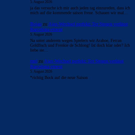
5. August 2026
ja das versuche ich mir auch jeden tag einzureden, dass ich
mich auf die kommende saison freue. Schauen wir mal…
Bojan
zu
Ajax-Wechsel perfekt: Ter Stegen verlässt
Barcelona erneut
5. August 2026
Na unter anderem wegen Spielern wir Arahoe, Ferran
Goldfisch und Frenkie de Schlong! Ist doch klar oder? Ich
liebe sie…
mnl
zu
Ajax-Wechsel perfekt: Ter Stegen verlässt
Barcelona erneut
5. August 2026
*richtig Bock auf die neue Saison
BILDERGALERIEN
Barça zurück im Camp Nou: Der große Comeback-Tag in Bildern
22. November 2025
Heim und auswärts: Das sollen die Trikots von Barça für die Saison