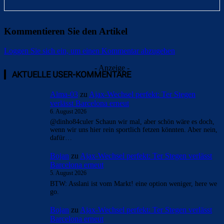
Kommentieren Sie den Artikel
Loggen Sie sich ein, um einen Kommentar abzugeben
- Anzeige -
AKTUELLE USER-KOMMENTARE
Alma-03
zu
Ajax-Wechsel perfekt: Ter Stegen
verlässt Barcelona erneut
6. August 2026
@dinho84culer Schaun wir mal, aber schön wäre es doch,
wenn wir uns hier rein sportlich fetzen könnten. Aber nein,
dafür…
Bojan
zu
Ajax-Wechsel perfekt: Ter Stegen verlässt
Barcelona erneut
5. August 2026
BTW: Asslani ist vom Markt! eine option weniger, here we
go.
Bojan
zu
Ajax-Wechsel perfekt: Ter Stegen verlässt
Barcelona erneut