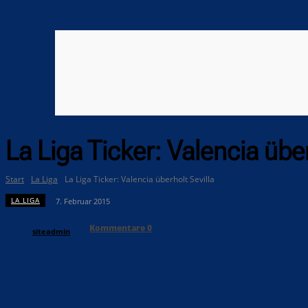
La Liga Ticker: Valencia über
Start
La Liga
La Liga Ticker: Valencia überholt Sevilla
LA LIGA
7. Februar 2015
Kommentare
0
siteadmin