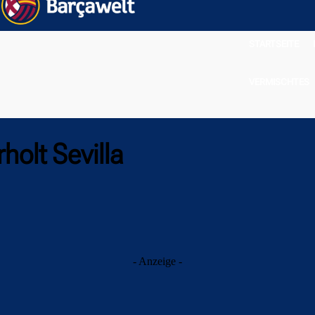
STARTSEITE
VERMISCHTES
holt Sevilla
- Anzeige -