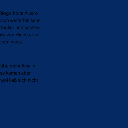
 Diogo holte Álvaro
 sich weiterhin sehr
 locker und setzten
uss von Hinestroza
rgeben muss.
lfte mehr Biss in
äuse kamen aber
yol ließ sich nicht
 vom Pfosten an
arcía (89‘) zu