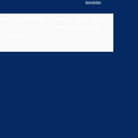
Anmelden
NEWS
WETTBEWERBE
STADION
VIDEO
BILDER
UNTERSTÜTZER WERDEN
COMMUNITY