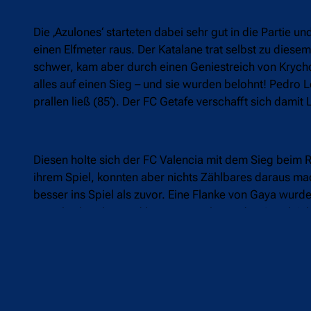
Die ‚Azulones‘ starteten dabei sehr gut in die Partie 
einen Elfmeter raus. Der Katalane trat selbst zu diesem 
schwer, kam aber durch einen Geniestreich von Krychow
alles auf einen Sieg – und sie wurden belohnt! Pedro
prallen ließ (85‘). Der FC Getafe verschafft sich dami
Diesen holte sich der FC Valencia mit dem Sieg beim RC
ihrem Spiel, konnten aber nichts Zählbares daraus m
besser ins Spiel als zuvor. Eine Flanke von Gaya wurde 
zurückschrecken und kam ganz nahe an den Ausgleich 
den Rücken von Pau López und von da ins Tor (85‘). Für
spät.
15:43 Uhr