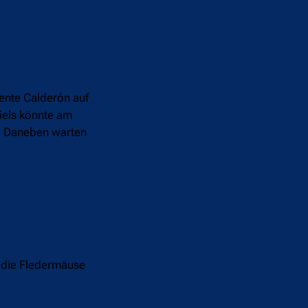
cente Calderón auf
iels könnte am
t. Daneben warten
 die Fledermäuse