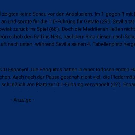
und zeigten keine Scheu vor den Andalusiern. Im 1-gegen-1 mit
an und sorgte für die 1:0-Führung für Getafe (29‘). Sevilla tat
iak zurück ins Spiel (66‘). Doch die Madrilenen ließen nicht
 León schob den Ball ins Netz, nachdem Rico diesen nach Sch
t Luft nach unten, während Sevilla seinen 4. Tabellenplatz he
D Espanyol. Die Periquitos hatten in einer torlosen ersten Hä
achen. Auch nach der Pause geschah nicht viel, die Flederm
schließlich von Piatti zur 0:1-Führung verwandelt (62‘). Espan
ran, doch dann kam es bitter: Dani Parejos Freistoß sprang
 eine Aufholjagd war es trotz des 1:2-Treffers durch Sergio G
- Anzeige -