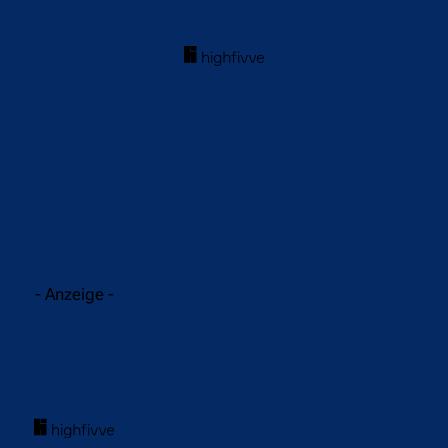
acebook
Twitter
WhatsApp
- Anzeige -