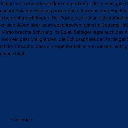
itt und war sehr nahe an dem ersten Treffer dran. Eine gute D
geschoren in die Halbzeitpause gehen. Als dann aber Eric Baill
berechtigten Elfmeter. Der Portugiese trat selbstverständlic
ießen sich davon aber kaum abschrecken; ganz im Gegenteil stä
Vietto brachte Schwung ins Spiel. Selbiger legte auch das A
ge noch ein paar Mal glänzen, die Schlussphase der Partie gehö
d die Tatsache, dass ein kapitaler Fehler von diesem nicht 
stehen blieb..
davon
 so, wie es ein neutraler Betrachter nicht gerne sieht – mit
rkte der Sevilla FC allerdings spritziger als Atlético Madri
- Anzeige -
atte Vicente Iborra, der den Torhüter geschickt überwand, a