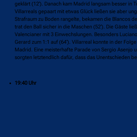
geklärt (12‘). Danach kam Madrid langsam besser in Tr
Villarreals gepaart mit etwas Glück ließen sie aber un
Strafraum zu Boden rangelte, bekamen die Blancos den 
trat den Ball sicher in die Maschen (52‘). Die Gäste l
Valencianer mit 3 Einwechslungen. Besonders Luciano 
Gerard zum 1:1 auf (64‘). Villarreal konnte in der Fol
Madrid. Eine meisterhafte Parade von Sergio Asenjo un
sorgten letztendlich dafür, dass das Unentschieden be
19:40 Uhr
0:0 gegen Sevilla – Atlético kommt mit blauem Auge 
Das wohl vielversprechendste Spiel dieser Runde endete
Unentschieden. Im heimischen Ramón Sánchez-Pizjuán wi
den Chancen widerspiegelte. Die größte Gelegenheit h