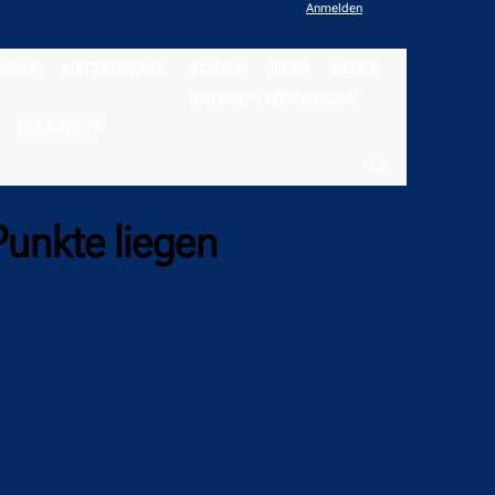
Anmelden
NEWS
WETTBEWERBE
STADION
VIDEO
BILDER
UNTERSTÜTZER WERDEN
COMMUNITY
Punkte liegen