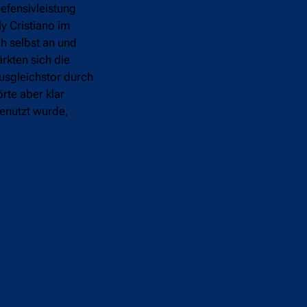
efensivleistung
y Cristiano im
h selbst an und
rkten sich die
usgleichstor durch
rte aber klar
genutzt wurde,
 einem torlosen
d, was sich auch in
ber den Ball dabei