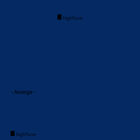
acebook
Twitter
WhatsApp
- Anzeige -