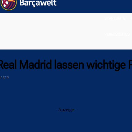
STARTSEITE
VERMISCHTES
 Real Madrid lassen wichtige 
liegen
- Anzeige -