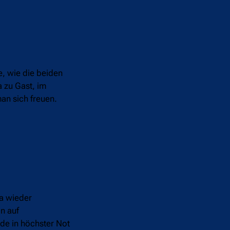
e, wie die beiden
 zu Gast, im
an sich freuen.
a wieder
on auf
de in höchster Not