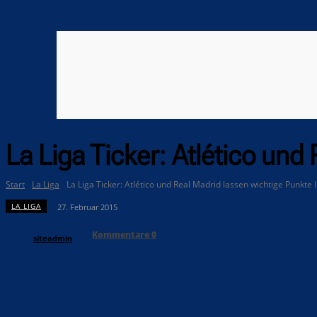
La Liga Ticker: Atlético und
Start
La Liga
La Liga Ticker: Atlético und Real Madrid lassen wichtige Punkte 
LA LIGA
27. Februar 2015
Kommentare
0
siteadmin