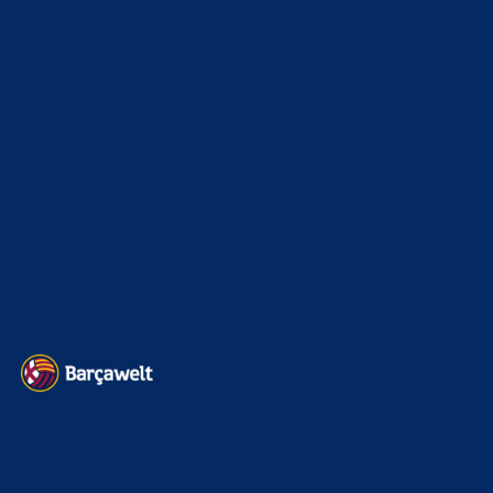
Champions League
1112
Interview & PK
888
Sonstiges
675
Kader
626
Transfermarkt
601
Impressum
Datenschutz
Kontakt