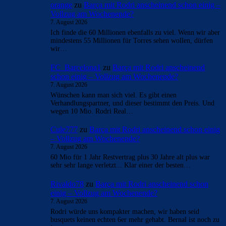
orange
zu
Barça mit Rodri anscheinend schon einig –
Vollzug am Wochenende?
7. August 2026
Ich finde die 60 Millionen ebenfalls zu viel. Wenn wir aber
mindestens 55 Millionen für Torres sehen wollen, dürfen
wir…
FC_Barcelona1
zu
Barça mit Rodri anscheinend
schon einig – Vollzug am Wochenende?
7. August 2026
Wünschen kann man sich viel. Es gibt einen
Verhandlungspartner, und dieser bestimmt den Preis. Und
wegen 10 Mio. Rodri Real…
Cule777
zu
Barça mit Rodri anscheinend schon einig
– Vollzug am Wochenende?
7. August 2026
60 Mio für 1 Jahr Restvertrag plus 30 Jahre alt plus war
sehr sehr lange verletzt... Klar einer der besten…
Rivaldo78
zu
Barça mit Rodri anscheinend schon
einig – Vollzug am Wochenende?
7. August 2026
Rodri würde uns kompakter machen, wir haben seid
busquets keinen echten 6er mehr gehabt. Bernal ist noch zu