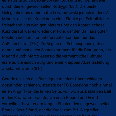
einen Seite durch Lewandowski (59.) und auf der anderen
durch den eingewechselten Rodrygo (63.). Die beste
Gelegenheit bis dahin hatte Lewandowski jedoch in der 67.
Minute, als er die Kugel nach einer Flanke per Seitfallzieher
freistehend aus wenigen Metern über den Kasten schoss.
Kurz darauf war es wieder der Pole, der den Ball aus guter
Position nicht im Tor unterbrachte, sondern nur das
Außennetz traf (76.). Zu Beginn der Schlussphase gab es
dann zunächst einen Schreckmoment für die Blaugrana, als
Madrid durch Marco Asensio die vermeintliche Führung
erzielte, die jedoch aufgrund einer knappen Abseitsstellung
aberkannt wurde (81.).
Gerade als sich alle Beteiligten mit dem Unentschieden
abzufinden schienen, startete der FC Barcelona noch einmal
einen Angriff von der linken Seite, von wo aus Balde den Ball
in den Strafraum brachte, wo er an Freund und Feind
vorbeiflog, bevor er am langen Pfosten den eingewechselten
Franck Kessié fand, der die Kugel zum 2:1-Siegtreffer