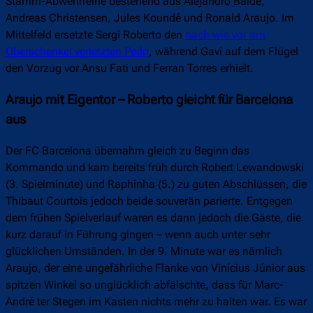
Stamm-Abwehrreihe bestehend aus Alejandro Balde,
Andreas Christensen, Jules Koundé und Ronald Araujo. Im
Mittelfeld ersetzte Sergi Roberto den
nach wie vor am
Oberschenkel verletzten Pedri
, während Gavi auf dem Flügel
den Vorzug vor Ansu Fati und Ferran Torres erhielt.
Araujo mit Eigentor – Roberto gleicht für Barcelona
aus
Der FC Barcelona übernahm gleich zu Beginn das
Kommando und kam bereits früh durch Robert Lewandowski
(3. Spielminute) und Raphinha (5.) zu guten Abschlüssen, die
Thibaut Courtois jedoch beide souverän parierte. Entgegen
dem frühen Spielverlauf waren es dann jedoch die Gäste, die
kurz darauf in Führung gingen – wenn auch unter sehr
glücklichen Umständen. In der 9. Minute war es nämlich
Araujo, der eine ungefährliche Flanke von Vinícius Júnior aus
spitzen Winkel so unglücklich abfälschte, dass für Marc-
André ter Stegen im Kasten nichts mehr zu halten war. Es war