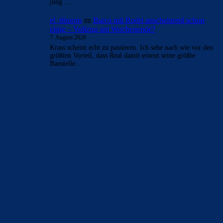
jung .…
el_tiburon
zu
Barça mit Rodri anscheinend schon
einig – Vollzug am Wochenende?
7. August 2026
Krass scheint echt zu passieren. Ich sehe nach wie vor den
größten Vorteil, dass Real damit erneut seine größte
Baustelle…
BILDERGALERIEN
Barça zurück im Camp Nou: Der große Comeback-Tag in Bildern
22. November 2025
Heim und auswärts: Das sollen die Trikots von Barça für die Saison
2025/26 sein
6. Januar 2025
WEITERE KATEGORIEN
News
4693
xTop News
4118
La Liga
3264