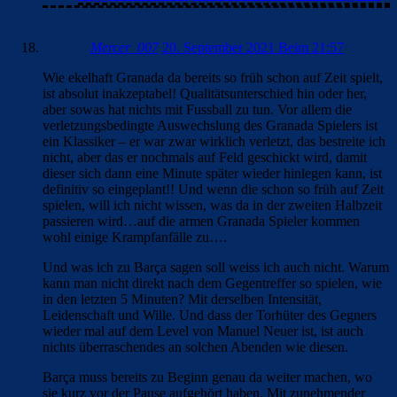
Mercer_007
20. September 2021 Beim 21:57
Wie ekelhaft Granada da bereits so früh schon auf Zeit spielt,
ist absolut inakzeptabel! Qualitätsunterschied hin oder her,
aber sowas hat nichts mit Fussball zu tun. Vor allem die
verletzungsbedingte Auswechslung des Granada Spielers ist
ein Klassiker – er war zwar wirklich verletzt, das bestreite ich
nicht, aber das er nochmals auf Feld geschickt wird, damit
dieser sich dann eine Minute später wieder hinlegen kann, ist
definitiv so eingeplant!! Und wenn die schon so früh auf Zeit
spielen, will ich nicht wissen, was da in der zweiten Halbzeit
passieren wird…auf die armen Granada Spieler kommen
wohl einige Krampfanfälle zu….
Und was ich zu Barça sagen soll weiss ich auch nicht. Warum
kann man nicht direkt nach dem Gegentreffer so spielen, wie
in den letzten 5 Minuten? Mit derselben Intensität,
Leidenschaft und Wille. Und dass der Torhüter des Gegners
wieder mal auf dem Level von Manuel Neuer ist, ist auch
nichts überraschendes an solchen Abenden wie diesen.
Barça muss bereits zu Beginn genau da weiter machen, wo
sie kurz vor der Pause aufgehört haben. Mit zunehmender