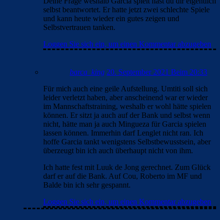
Deine Frage weshalb Garcia spielt hast du dir eigentlich
selbst beantwortet. Er hatte jetzt zwei schlechte Spiele
und kann heute wieder ein gutes zeigen und
Selbstvertrauen tanken.
Loggen Sie sich ein, um einen Kommentar abzugeben
barca_king
20. September 2021 Beim 20:33
Für mich auch eine geile Aufstellung. Umtiti soll sich
leider verletzt haben, aber anscheinend war er wieder
im Mannschaftstraining, weshalb er wohl hätte spielen
können. Er sitzt ja auch auf der Bank und selbst wenn
nicht, hätte man ja auch Mingueza für Garcia spielen
lassen können. Immerhin darf Lenglet nicht ran. Ich
hoffe Garcia tankt wenigstens Selbstbewusstsein, aber
überzeugt bin ich auch überhaupt nicht von ihm.
Ich hatte fest mit Luuk de Jong gerechnet. Zum Glück
darf er auf die Bank. Auf Cou, Roberto im MF und
Balde bin ich sehr gespannt.
Loggen Sie sich ein, um einen Kommentar abzugeben