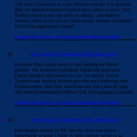
Zeit wird Granada da so viele Minuten von der Uhr nehmen,
dass wir praktisch keinen Fussball mehr sehen werden. Drei
Treffer brauchen wir, um nicht zu zittern…mit anderen
Worten, selbst wenn wir das Spiel drehen müssen wir zittern!
Doch kein angenehmer Abend.
Loggen Sie sich ein, um einen Kommentar abzugeben
fati_araujo
20. September 2021 Beim 22:01
Ich küsse Peps Glatze wenn er uns Sterling im Winter
ausleiht. Wir brauchen unbedingt Spieler die pausenlos
Dampf machen und wissen wo das Tor stehen. Fati in
Topform und Sterling können uns echt noch halbwegs den
Hintern retten. Aber bitte verschone uns von Luuk de Jong
oder dem Brasilianischen Mesut Özil, auch genannt Coutinho.
Loggen Sie sich ein, um einen Kommentar abzugeben
bretterwand
20. September 2021 Beim 22:03
Eine knappe Stunde ist RK nun nur noch von seinen ..
mittlerweile ja wohl 12Mill +6 Mill entfernt, wenn es so