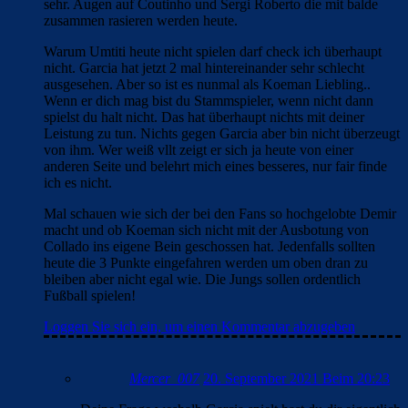
sehr. Augen auf Coutinho und Sergi Roberto die mit balde
zusammen rasieren werden heute.
Warum Umtiti heute nicht spielen darf check ich überhaupt
nicht. Garcia hat jetzt 2 mal hintereinander sehr schlecht
ausgesehen. Aber so ist es nunmal als Koeman Liebling..
Wenn er dich mag bist du Stammspieler, wenn nicht dann
spielst du halt nicht. Das hat überhaupt nichts mit deiner
Leistung zu tun. Nichts gegen Garcia aber bin nicht überzeugt
von ihm. Wer weiß vllt zeigt er sich ja heute von einer
anderen Seite und belehrt mich eines besseres, nur fair finde
ich es nicht.
Mal schauen wie sich der bei den Fans so hochgelobte Demir
macht und ob Koeman sich nicht mit der Ausbotung von
Collado ins eigene Bein geschossen hat. Jedenfalls sollten
heute die 3 Punkte eingefahren werden um oben dran zu
bleiben aber nicht egal wie. Die Jungs sollen ordentlich
Fußball spielen!
Loggen Sie sich ein, um einen Kommentar abzugeben
Mercer_007
20. September 2021 Beim 20:23