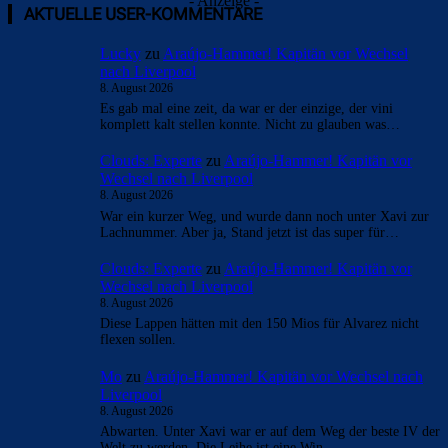
- Anzeige -
AKTUELLE USER-KOMMENTARE
Lucky
zu
Araújo-Hammer! Kapitän vor Wechsel
nach Liverpool
8. August 2026
Es gab mal eine zeit, da war er der einzige, der vini
komplett kalt stellen konnte. Nicht zu glauben was…
Clouds: Experte
zu
Araújo-Hammer! Kapitän vor
Wechsel nach Liverpool
8. August 2026
War ein kurzer Weg, und wurde dann noch unter Xavi zur
Lachnummer. Aber ja, Stand jetzt ist das super für…
Clouds: Experte
zu
Araújo-Hammer! Kapitän vor
Wechsel nach Liverpool
8. August 2026
Diese Lappen hätten mit den 150 Mios für Alvarez nicht
flexen sollen.
Mo
zu
Araújo-Hammer! Kapitän vor Wechsel nach
Liverpool
8. August 2026
Abwarten. Unter Xavi war er auf dem Weg der beste IV der
Welt zu werden. Die Leihe ist eine Win…