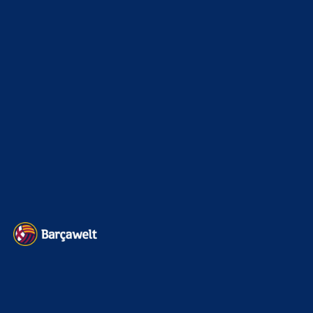
Champions League
1112
Interview & PK
888
Sonstiges
675
Kader
626
Transfermarkt
602
Impressum
Datenschutz
Kontakt