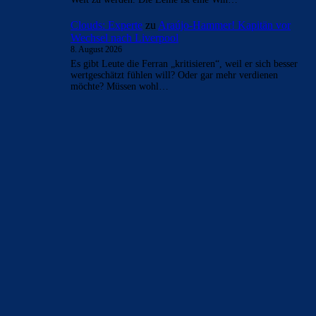
Clouds: Experte
zu
Araújo-Hammer! Kapitän vor
Wechsel nach Liverpool
8. August 2026
Es gibt Leute die Ferran „kritisieren“, weil er sich besser
wertgeschätzt fühlen will? Oder gar mehr verdienen
möchte? Müssen wohl…
BILDERGALERIEN
Barça zurück im Camp Nou: Der große Comeback-Tag in Bildern
22. November 2025
Heim und auswärts: Das sollen die Trikots von Barça für die Saison
2025/26 sein
6. Januar 2025
WEITERE KATEGORIEN
News
4694
xTop News
4120
La Liga
3264