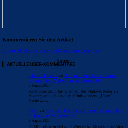
Kommentieren Sie den Artikel
Loggen Sie sich ein, um einen Kommentar abzugeben
- Anzeige -
AKTUELLE USER-KOMMENTARE
Clouds: Experte
zu
Barça mit Rodri anscheinend
schon einig – Vollzug am Wochenende?
8. August 2026
Ich stimme dir in fast allem zu. Bei Vlahovic besser als
Alvarez, sehe ich das aber definitiv anders. „Unser“
Nachwuchs…
lexxy
zu
Barça mit Rodri anscheinend schon einig –
Vollzug am Wochenende?
8. August 2026
30 Mill sollen zu viel sein? Wieviel hat Messi in dem Alter