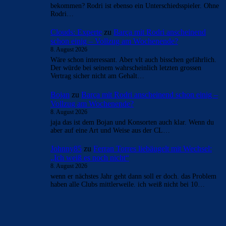
bekommen? Rodri ist ebenso ein Unterschiedsspieler. Ohne
Rodri…
Clouds: Experte
zu
Barça mit Rodri anscheinend
schon einig – Vollzug am Wochenende?
8. August 2026
Wäre schon interessant. Aber vlt auch bisschen gefährlich.
Der würde bei seinem wahrscheinlich letzten grossen
Vertrag sicher nicht am Gehalt…
Bojan
zu
Barça mit Rodri anscheinend schon einig –
Vollzug am Wochenende?
8. August 2026
jaja das ist dem Bojan und Konsorten auch klar. Wenn du
aber auf eine Art und Weise aus der CL…
Johnny85
zu
Ferran Torres liebäugelt mit Wechsel:
„Ich weiß es noch nicht“
8. August 2026
wenn er nächstes Jahr geht dann soll er doch. das Problem
haben alle Clubs mittlerweile. ich weiß nicht bei 10…
BILDERGALERIEN