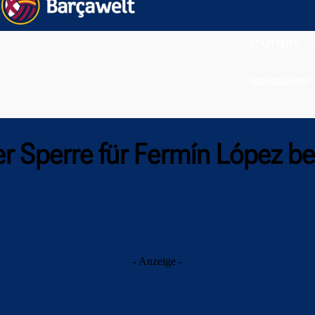
STARTSEITE
VERMISCHTES
r Sperre für Fermín López b
- Anzeige -