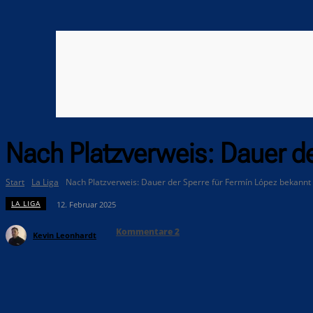
Nach Platzverweis: Dauer de
Start
La Liga
Nach Platzverweis: Dauer der Sperre für Fermín López bekannt
LA LIGA
12. Februar 2025
Kommentare
2
Kevin Leonhardt