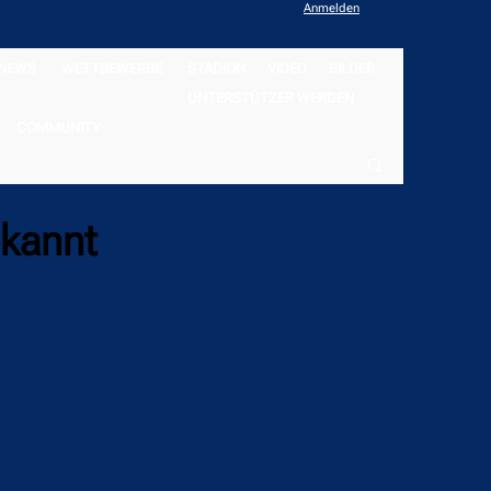
Anmelden
NEWS
WETTBEWERBE
STADION
VIDEO
BILDER
UNTERSTÜTZER WERDEN
COMMUNITY
ekannt