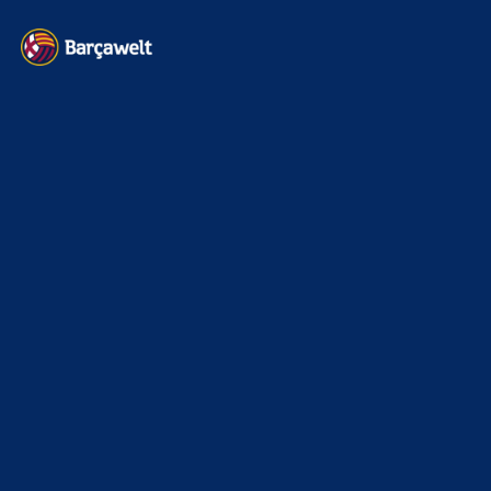
2025/26 sein
6. Januar 2025
WEITERE KATEGORIEN
News
4691
xTop News
4116
La Liga
3264
Champions League
1112
Interview & PK
888
Sonstiges
675
Kader
626
Transfermarkt
599
Impressum
Datenschutz
Kontakt