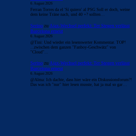
- Anzeige -
AKTUELLE USER-KOMMENTARE
MightyGuy
zu
Ajax-Wechsel perfekt: Ter Stegen
verlässt Barcelona erneut
6. August 2026
alma Du bleibst ein Heuchler.... machst weiterhin den
Sheriff aber eigentlich nur wenn fc_barcelona1 was sagt ..
Hier schießen so…
Mo
zu
Ajax-Wechsel perfekt: Ter Stegen verlässt
Barcelona erneut
6. August 2026
Vlahovic wäre sogar ein Upgrade. Ablösefrei kannste nichts
falsch machen
ChrisR
zu
Ajax-Wechsel perfekt: Ter Stegen verlässt
Barcelona erneut
6. August 2026