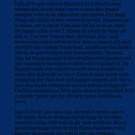
Fußball? Es gibt wirklich Menschen die Fußball so ernst
nehmen dass sie sich sogar freuen würden dass jemand
draufgeht wenn es sie selbst näher zum eigenen Ziel bringt.
Kriege das ehrlich nicht in meinem Kopf rein. Rassismus gab
es immer, aber in dieser Form habe ich das noch nie erlebt.
Die fangen schon ab der 1. Minute an sobald der Junge am
Ball ist. Und nein Vinicius muss überhaupt nicht „stark“
bleiben oder einfach drüber stehen, denn es handelt sich nicht
um Pfiffe oder normale Psychologie, sondern um eine Straftat
und das ist ganz bestimmt kein Kavaliersdelikt. Niemand
muss bei Rassismus oder Todeswünsche schweigen oder sich
aufs wesentliche konzentrieren bloß weil er ein Profi ist. Ein
Ronaldo würde sich vielleicht m nicht davon beeinflussen
lassen aber nicht jeder ist wie er. Finde es sogar besser wenn
jemand auf den Tisch haut und dagegen vorgehen will, nur so
kann man darauf aufmerksam machen und etwas gegen die
Übeltäter unternehmen. Nicht jeder muss schweigen bloß weil
es manche Spieler gibt die sich nicht davon beeinflussen
lassen.
Egal ob Rivale, hier muss man menschlich denken und zu
Vini halten. Dass er ein unsportlicher Junge ist der öfters
verwarnt werden sollte will ich gar nicht verneinen, aber es
hat halt überhaupt nichts mit dem Thema Rassismus zutun.
Das eine ist sportlich, hier geht es aber um Straftaten.