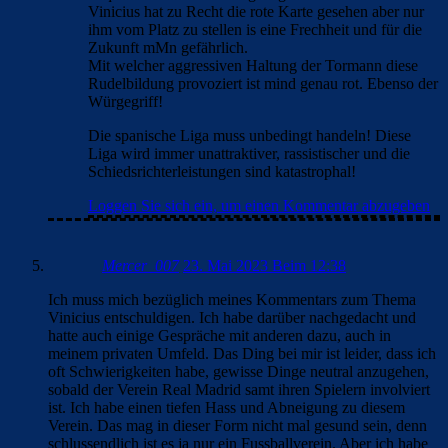
Vinicius hat zu Recht die rote Karte gesehen aber nur
ihm vom Platz zu stellen is eine Frechheit und für die
Zukunft mMn gefährlich.
Mit welcher aggressiven Haltung der Tormann diese
Rudelbildung provoziert ist mind genau rot. Ebenso der
Würgegriff!
Die spanische Liga muss unbedingt handeln! Diese
Liga wird immer unattraktiver, rassistischer und die
Schiedsrichterleistungen sind katastrophal!
Loggen Sie sich ein, um einen Kommentar abzugeben
Mercer_007
23. Mai 2023 Beim 12:38
Ich muss mich bezüglich meines Kommentars zum Thema
Vinicius entschuldigen. Ich habe darüber nachgedacht und
hatte auch einige Gespräche mit anderen dazu, auch in
meinem privaten Umfeld. Das Ding bei mir ist leider, dass ich
oft Schwierigkeiten habe, gewisse Dinge neutral anzugehen,
sobald der Verein Real Madrid samt ihren Spielern involviert
ist. Ich habe einen tiefen Hass und Abneigung zu diesem
Verein. Das mag in dieser Form nicht mal gesund sein, denn
schlussendlich ist es ja nur ein Fussballverein. Aber ich habe