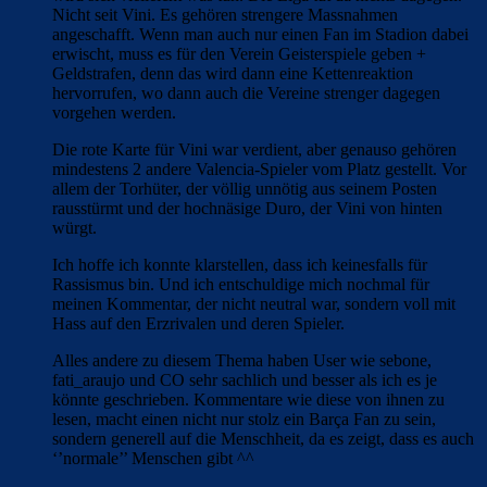
Nicht seit Vini. Es gehören strengere Massnahmen
angeschafft. Wenn man auch nur einen Fan im Stadion dabei
erwischt, muss es für den Verein Geisterspiele geben +
Geldstrafen, denn das wird dann eine Kettenreaktion
hervorrufen, wo dann auch die Vereine strenger dagegen
vorgehen werden.
Die rote Karte für Vini war verdient, aber genauso gehören
mindestens 2 andere Valencia-Spieler vom Platz gestellt. Vor
allem der Torhüter, der völlig unnötig aus seinem Posten
rausstürmt und der hochnäsige Duro, der Vini von hinten
würgt.
Ich hoffe ich konnte klarstellen, dass ich keinesfalls für
Rassismus bin. Und ich entschuldige mich nochmal für
meinen Kommentar, der nicht neutral war, sondern voll mit
Hass auf den Erzrivalen und deren Spieler.
Alles andere zu diesem Thema haben User wie sebone,
fati_araujo und CO sehr sachlich und besser als ich es je
könnte geschrieben. Kommentare wie diese von ihnen zu
lesen, macht einen nicht nur stolz ein Barça Fan zu sein,
sondern generell auf die Menschheit, da es zeigt, dass es auch
‘’normale’’ Menschen gibt ^^