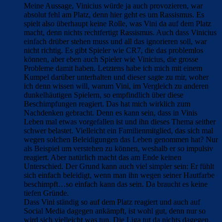
Meine Aussage, Vinicius würde ja auch provozieren, war
absolut fehl am Platz, denn hier geht es um Rassismus. Es
spielt also überhaupt keine Rolle, was Vini da auf dem Platz
macht, denn nichts rechtfertigt Rassismus. Auch dass Vinicius
einfach drüber stehen muss und all das ignorieren soll, war
nicht richtig. Es gibt Spieler wie CR7, die das problemlos
können, aber eben auch Spieler wie Vinicius, die grosse
Probleme damit haben. Letztens habe ich mich mit einem
Kumpel darüber unterhalten und dieser sagte zu mir, woher
ich denn wissen will, warum Vini, im Vergleich zu anderen
dunkelhäutigen Spielern, so empfindlich über diese
Beschimpfungen reagiert. Das hat mich wirklich zum
Nachdenken gebracht. Denn es kann sein, dass in Vinis
Leben mal etwas vorgefallen ist und ihn dieses Thema seither
schwer belastet. Vielleicht ein Familienmitglied, das sich mal
wegen solchen Beleidigungen das Leben genommen hat? Nur
als Beispiel um verstehen zu können, weshalb er so impulsiv
reagiert. Aber natürlich macht das am Ende keinen
Unterschied. Der Grund kann auch viel simpler sein: Er fühlt
sich einfach beleidigt, wenn man ihn wegen seiner Hautfarbe
beschimpft…so einfach kann das sein. Da braucht es keine
tiefen Gründe.
Dass Vini ständig so auf dem Platz reagiert und auch auf
Social Media dagegen ankämpft, ist wohl gut, denn nur so
wird sich vielleicht was tun. Die Liga tut da nichts dagegen.