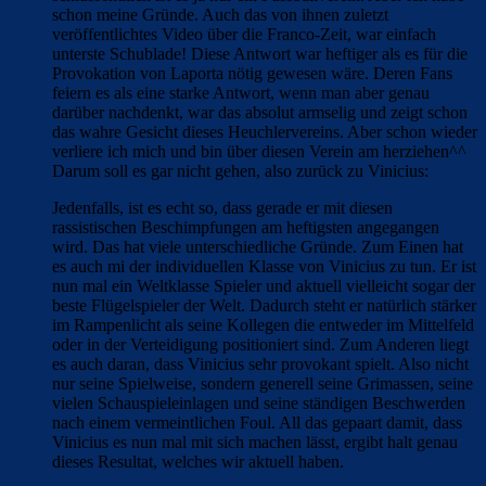
schon meine Gründe. Auch das von ihnen zuletzt
veröffentlichtes Video über die Franco-Zeit, war einfach
unterste Schublade! Diese Antwort war heftiger als es für die
Provokation von Laporta nötig gewesen wäre. Deren Fans
feiern es als eine starke Antwort, wenn man aber genau
darüber nachdenkt, war das absolut armselig und zeigt schon
das wahre Gesicht dieses Heuchlervereins. Aber schon wieder
verliere ich mich und bin über diesen Verein am herziehen^^
Darum soll es gar nicht gehen, also zurück zu Vinicius:
Jedenfalls, ist es echt so, dass gerade er mit diesen
rassistischen Beschimpfungen am heftigsten angegangen
wird. Das hat viele unterschiedliche Gründe. Zum Einen hat
es auch mi der individuellen Klasse von Vinicius zu tun. Er ist
nun mal ein Weltklasse Spieler und aktuell vielleicht sogar der
beste Flügelspieler der Welt. Dadurch steht er natürlich stärker
im Rampenlicht als seine Kollegen die entweder im Mittelfeld
oder in der Verteidigung positioniert sind. Zum Anderen liegt
es auch daran, dass Vinicius sehr provokant spielt. Also nicht
nur seine Spielweise, sondern generell seine Grimassen, seine
vielen Schauspieleinlagen und seine ständigen Beschwerden
nach einem vermeintlichen Foul. All das gepaart damit, dass
Vinicius es nun mal mit sich machen lässt, ergibt halt genau
dieses Resultat, welches wir aktuell haben.