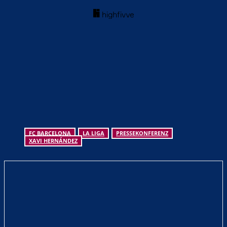
FC BARCELONA
LA LIGA
PRESSEKONFERENZ
XAVI HERNÁNDEZ