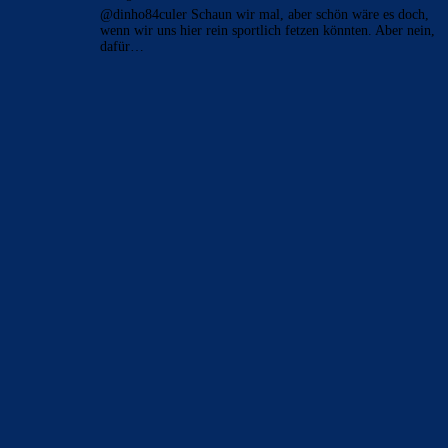
@dinho84culer Schaun wir mal, aber schön wäre es doch,
wenn wir uns hier rein sportlich fetzen könnten. Aber nein,
dafür…
BILDERGALERIEN
Barça zurück im Camp Nou: Der große Comeback-Tag in Bildern
22. November 2025
Heim und auswärts: Das sollen die Trikots von Barça für die Saison
2025/26 sein
6. Januar 2025
WEITERE KATEGORIEN
News
4691
xTop News
4116
La Liga
3264
Champions League
1112
Interview & PK
888
Sonstiges
675