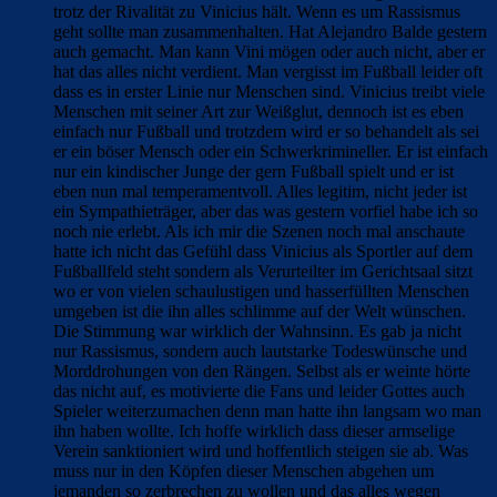
trotz der Rivalität zu Vinicius hält. Wenn es um Rassismus
geht sollte man zusammenhalten. Hat Alejandro Balde gestern
auch gemacht. Man kann Vini mögen oder auch nicht, aber er
hat das alles nicht verdient. Man vergisst im Fußball leider oft
dass es in erster Linie nur Menschen sind. Vinicius treibt viele
Menschen mit seiner Art zur Weißglut, dennoch ist es eben
einfach nur Fußball und trotzdem wird er so behandelt als sei
er ein böser Mensch oder ein Schwerkrimineller. Er ist einfach
nur ein kindischer Junge der gern Fußball spielt und er ist
eben nun mal temperamentvoll. Alles legitim, nicht jeder ist
ein Sympathieträger, aber das was gestern vorfiel habe ich so
noch nie erlebt. Als ich mir die Szenen noch mal anschaute
hatte ich nicht das Gefühl dass Vinicius als Sportler auf dem
Fußballfeld steht sondern als Verurteilter im Gerichtsaal sitzt
wo er von vielen schaulustigen und hasserfüllten Menschen
umgeben ist die ihn alles schlimme auf der Welt wünschen.
Die Stimmung war wirklich der Wahnsinn. Es gab ja nicht
nur Rassismus, sondern auch lautstarke Todeswünsche und
Morddrohungen von den Rängen. Selbst als er weinte hörte
das nicht auf, es motivierte die Fans und leider Gottes auch
Spieler weiterzumachen denn man hatte ihn langsam wo man
ihn haben wollte. Ich hoffe wirklich dass dieser armselige
Verein sanktioniert wird und hoffentlich steigen sie ab. Was
muss nur in den Köpfen dieser Menschen abgehen um
jemanden so zerbrechen zu wollen und das alles wegen