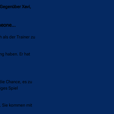
 Gegenüber Xavi,
imeone…
 als der Trainer zu
ung haben. Er hat
die Chance, es zu
iges Spiel
en. Sie kommen mit