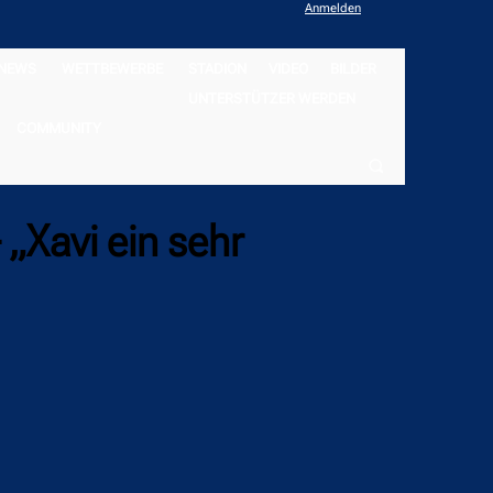
Anmelden
NEWS
WETTBEWERBE
STADION
VIDEO
BILDER
UNTERSTÜTZER WERDEN
COMMUNITY
 „Xavi ein sehr