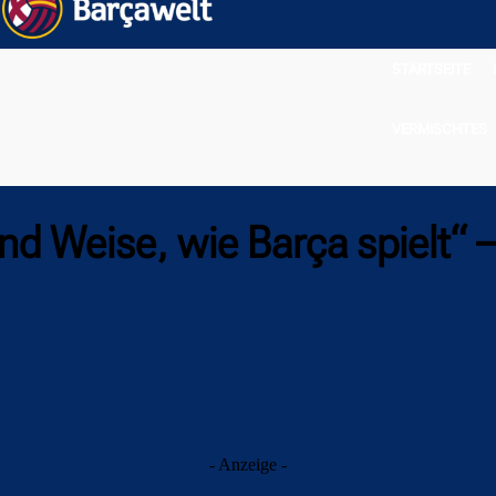
STARTSEITE
VERMISCHTES
d Weise, wie Barça spielt“ –
- Anzeige -