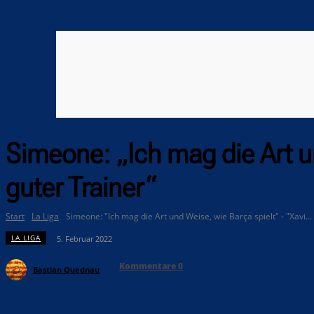
Simeone: „Ich mag die Art un
guter Trainer“
Start
La Liga
Simeone: "Ich mag die Art und Weise, wie Barça spielt" - "Xavi...
LA LIGA
5. Februar 2022
Kommentare
0
Bastian Quednau