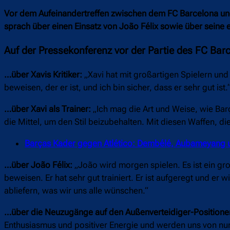
Vor dem Aufeinandertreffen zwischen dem FC Barcelona und 
sprach über einen Einsatz von João Félix sowie über seine
Auf der Pressekonferenz vor der Partie des FC Ba
…über Xavis Kritiker:
„Xavi hat mit großartigen Spielern und 
beweisen, der er ist, und ich bin sicher, dass er sehr gut ist.
…über Xavi als Trainer:
„Ich mag die Art und Weise, wie Barç
die Mittel, um den Stil beizubehalten. Mit diesen Waffen, die
Barças Kader gegen Atlético: Dembélé, Aubameyang u
…über João Félix:
„João wird morgen spielen. Es ist ein g
beweisen. Er hat sehr gut trainiert. Er ist aufgeregt und er 
abliefern, was wir uns alle wünschen.“
…über die Neuzugänge auf den Außenverteidiger-Positionen
Enthusiasmus und positiver Energie und werden uns von nun