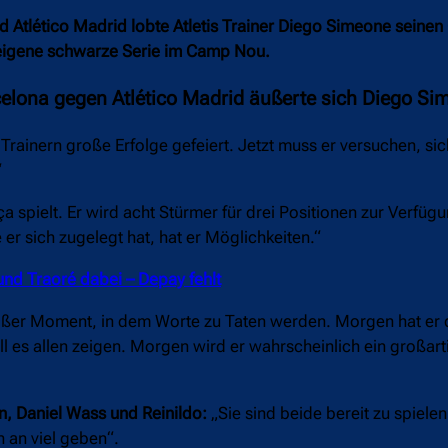
Atlético Madrid lobte Atletis Trainer Diego Simeone seinen
 eigene schwarze Serie im Camp Nou.
rcelona gegen Atlético Madrid äußerte sich Diego S
Trainern große Erfolge gefeiert. Jetzt muss er versuchen, sich
“
a spielt. Er wird acht Stürmer für drei Positionen zur Verfüg
 er sich zugelegt hat, hat er Möglichkeiten.“
nd Traoré dabei – Depay fehlt
roßer Moment, in dem Worte zu Taten werden. Morgen hat er 
will es allen zeigen. Morgen wird er wahrscheinlich ein großart
, Daniel Wass und Reinildo:
„Sie sind beide bereit zu spiel
 an viel geben“.