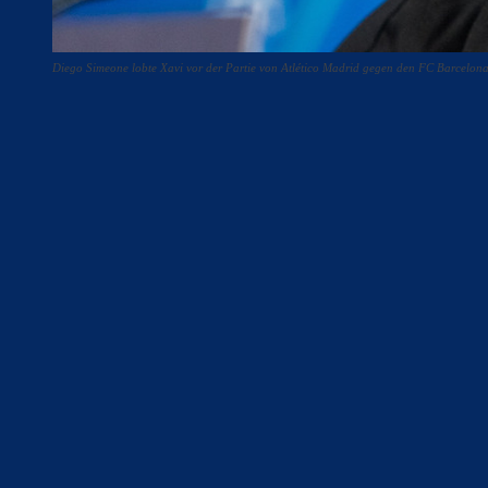
Diego Simeone lobte Xavi vor der Partie von Atlético Madrid gegen den FC Barcelo
Teilen
F