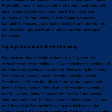
Kopfballtor nach einem Eckball, durfte dann auch Dembélé
einen ersten Akzent setzen und das 5-0 durch Suárez
auflegen. Im Vorlauf überspielte ter Stegen Espanyols
komplettes Pressing und brachte den Ball zu André Gomes,
der die extrem großen Räume nutzte und Dembélé super
freispielte.
Espanyols mannorientiertes Pressing
Espanyol startete defensiv in einem 4-4-2 System. Sie
versuchten ab der Mittellinie die Gegenspieler zuzustellen und
die Räume möglichst eng zu halten. Dies gelang ihnen lange
Zeit relativ gut, was auch an der schon beschriebenen
Zahnlosigkeit Barças lag, die zu harmlos und ungenau im
letzten Drittel agierten. Sobald aber Barças Innenverteidiger
am Ball waren, rückte Espanyol sehr weit auf und presste
sehr mannorientiert. Ter Stegen war hierbei unglaublich stark
und überspielte Espanyols Pressing praktisch jedes Mal.
Gerade beim 5-0 war er so massiv am Tor beteiligt, als er den