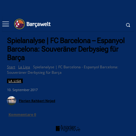
Spielanalyse | FC Barcelona – Espanyol
Barcelona: Souveräner Derbysieg für
Barça
Start
La Liga
Spielanalyse | FC Barcelona - Espanyol Barcelona:
Souveräner Derbysieg für Barça
LA LIGA
10. September 2017
Florian Rahbari Nejad
Kommentare
0
- Anzeige -