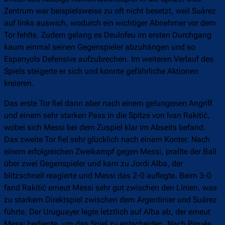
Zentrum war beispielsweise zu oft nicht besetzt, weil Suárez
auf links auswich, wodurch ein wichtiger Abnehmer vor dem
Tor fehlte. Zudem gelang es Deulofeu im ersten Durchgang
kaum einmal seinen Gegenspieler abzuhängen und so
Espanyols Defensive aufzubrechen. Im weiteren Verlauf des
Spiels steigerte er sich und konnte gefährliche Aktionen
kreieren.
Das erste Tor fiel dann aber nach einem gelungenen Angriff
und einem sehr starken Pass in die Spitze von Ivan Rakitić,
wobei sich Messi bei dem Zuspiel klar im Abseits befand.
Das zweite Tor fiel sehr glücklich nach einem Konter. Nach
einem erfolgreichen Zweikampf gegen Messi, prallte der Ball
über zwei Gegenspieler und kam zu Jordi Alba, der
blitzschnell reagierte und Messi das 2-0 auflegte. Beim 3-0
fand Rakitić erneut Messi sehr gut zwischen den Linien, was
zu starkem Direktspiel zwischen dem Argentinier und Suárez
führte. Der Uruguayer legte letztlich auf Alba ab, der erneut
Messi bediente, um das Spiel zu entscheiden. Nach Piqués