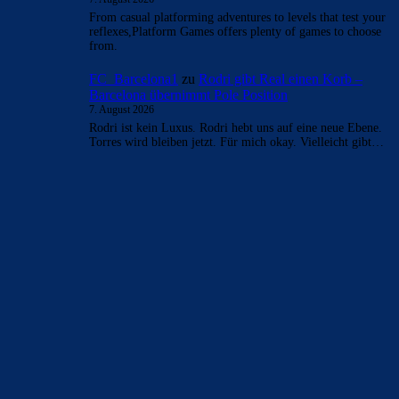
el_tiburon
zu
Barça mit Rodri anscheinend schon
einig – Vollzug am Wochenende?
7. August 2026
Krass scheint echt zu passieren. Ich sehe nach wie vor den
größten Vorteil, dass Real damit erneut seine größte
Baustelle…
FC_Barcelona1
zu
Barça mit Rodri anscheinend
schon einig – Vollzug am Wochenende?
7. August 2026
Diese unverhältnismäßigen Löhne gibts bereits Jahre.
Natürlich fragt man sich, wie weit ist das noch ausreizbar.
Für mich macht England…
Alma-03
zu
Barça mit Rodri anscheinend schon einig
– Vollzug am Wochenende?
7. August 2026
Nein das verdient Vini nicht und wenn wäre das genau so
krank. Mbappe ist der Großverdiener in Madrid mit
ebenfalls…
blackmonlan
zu
Spielerkritik | FC Barcelona verliert
erneut den Clásico
7. August 2026
From casual platforming adventures to levels that test your