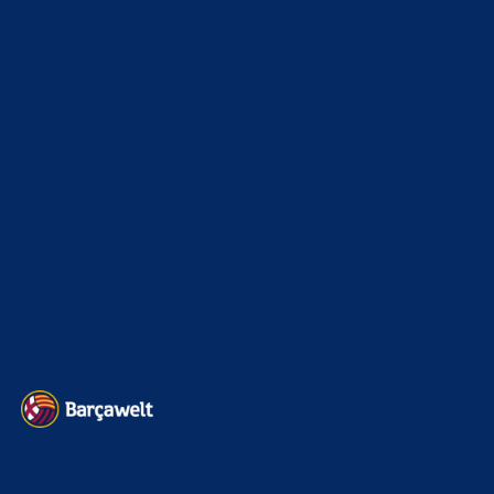
reflexes,Platform Games offers plenty of games to choose
from.
FC_Barcelona1
zu
Rodri gibt Real einen Korb –
Barcelona übernimmt Pole Position
7. August 2026
Rodri ist kein Luxus. Rodri hebt uns auf eine neue Ebene.
Torres wird bleiben jetzt. Für mich okay. Vielleicht gibt…
BILDERGALERIEN
Barça zurück im Camp Nou: Der große Comeback-Tag in Bildern
22. November 2025
Heim und auswärts: Das sollen die Trikots von Barça für die Saison
2025/26 sein
6. Januar 2025
WEITERE KATEGORIEN
News
4693
xTop News
4118