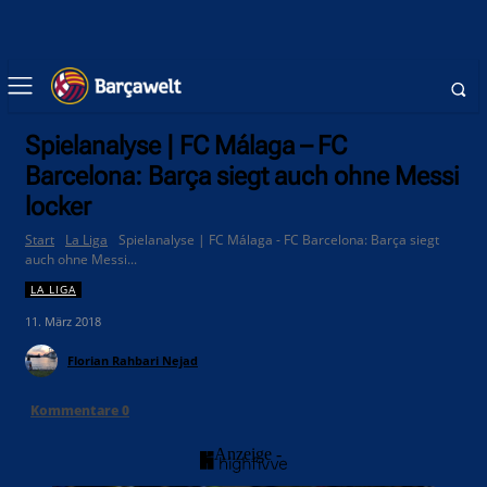
Spielanalyse | FC Málaga – FC
Barcelona: Barça siegt auch ohne Messi
locker
Start
La Liga
Spielanalyse | FC Málaga - FC Barcelona: Barça siegt
auch ohne Messi...
LA LIGA
11. März 2018
Florian Rahbari Nejad
Kommentare
0
- Anzeige -