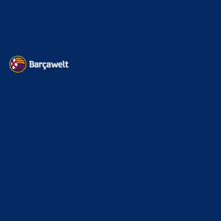
Heim und auswärts: Das sollen die Trikots von Barça für die Saison
2025/26 sein
6. Januar 2025
WEITERE KATEGORIEN
News
4693
xTop News
4118
La Liga
3264
Champions League
1112
Interview & PK
888
Sonstiges
675
Kader
626
Transfermarkt
601
Impressum
Datenschutz